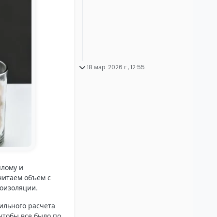
18 мар. 2026 г., 12:55
плому и
читаем объем с
лоизоляции.
вильного расчета
чтобы все было по