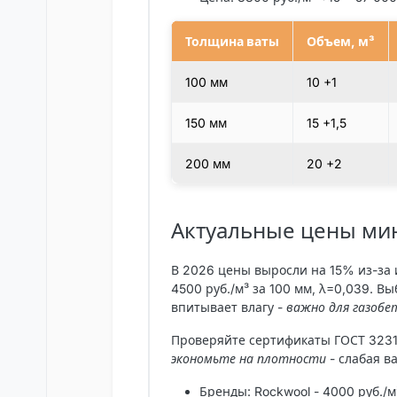
Толщина ваты
Объем, м³
100 мм
10 +1
150 мм
15 +1,5
200 мм
20 +2
Актуальные цены мин
В 2026 цены выросли на 15% из-за и
4500 руб./м³ за 100 мм, λ=0,039. В
впитывает влагу -
важно для газобе
Проверяйте сертификаты ГОСТ 3231
экономьте на плотности
- слабая в
Бренды
: Rockwool - 4000 руб./м