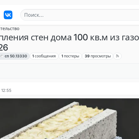
тельство
пления стен дома 100 кв.м из газ
26
сп 50.13330
1
сообщения
1
постеры
39
просмотры
 12:55