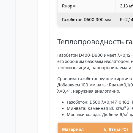
Rнорм
3,13 м
Газобетон D500 300 мм
R=2,1
Теплопроводность га
Газобетон D400-D600 имеет λ=0,12-0,
его хорошим базовым изолятором, но
теплоизоляции, паропроницаема и 
Сравним: газобетон лучше кирпича (
Добавляем 100 мм ваты: Rвата=0,1/0
λ=0,41, наружная аналогично.
Газобетон
: D500 λ=0,147-0,182, 
Минвата
: Каменная 80 кг/м³ λ
Мостики холода
: Дюбели 6/м² 
Материал
λ, Вт/(м·°C)