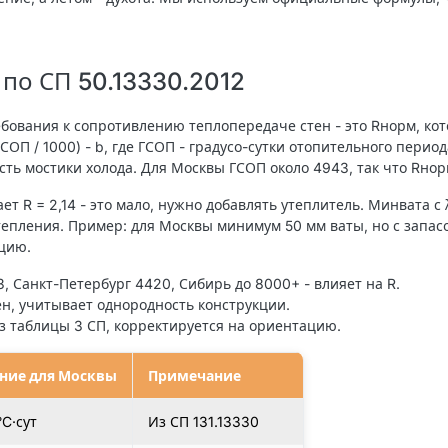
по СП 50.13330.2012
ебования к сопротивлению теплопередаче стен - это Rнорм, кот
ГСОП / 1000) - b, где ГСОП - градусо-сутки отопительного пери
сть мостики холода. Для Москвы ГСОП около 4943, так что Rнорм
т R = 2,14 - это мало, нужно добавлять утеплитель. Минвата с 
тепления. Пример: для Москвы минимум 50 мм ваты, но с запас
яцию.
3, Санкт-Петербург 4420, Сибирь до 8000+ - влияет на R.
тен, учитывает однородность конструкции.
из таблицы 3 СП, корректируется на ориентацию.
ние для Москвы
Примечание
°C·сут
Из СП 131.13330