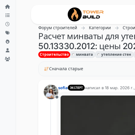
Перейти к содержанию
Форум строителей
Категории
Строи
Расчет минваты для уте
50.13330.2012: цены 20
Строительство
минвата
утепление стен
Сначала старые
sofia
написал в
18 мар. 2026 г.,
ЭКСПЕРТ
отредактировано
Не в сети