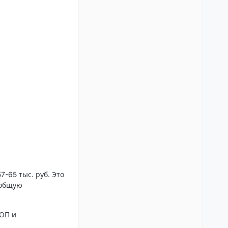
7-65 тыс. руб. Это
 общую
СОП и