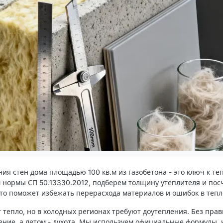
ия стен дома площадью 100 кв.м из газобетона - это ключ к те
нормы СП 50.13330.2012, подберем толщину утеплителя и пос
Это поможет избежать перерасхода материалов и ошибок в теп
 тепло, но в холодных регионах требуют доутепления. Без пра
ление, а летом - духота. Мы используем официальные формулы, 