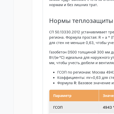
нормам и без лишних трат.
Нормы теплозащиты 
СП 50.13330.2012 устанавливает тр
региона. Формула простая: R = a * (
для стен не меньше 0,63, чтобы уче
Газобетон D500 толщиной 300 мм дае
Вт/(м·°C) идеальна для наружного у
мм, чтобы учесть дюбели и вентил
ГСОП по регионам
: Москва 494
Коэффициенты
: mr=0,63 для с
Формула R
: Bазовое значение 
Параметр
Значе
ГСОП
4943 