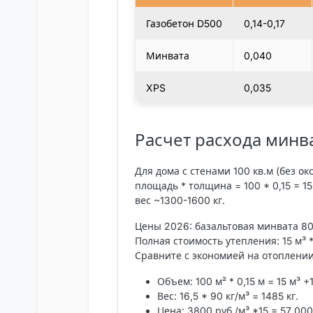
Газобетон D500
0,14-0,17
Минвата
0,040
XPS
0,035
Расчет расхода минва
Для дома с стенами 100 кв.м (без о
площадь * толщина = 100 * 0,15 = 15
вес ~1300-1600 кг.
Цены 2026: базальтовая минвата 80 
Полная стоимость утепления: 15 м³ *
Сравните с экономией на отоплении 
Объем
: 100 м² * 0,15 м = 15 м³ 
Вес
: 16,5 * 90 кг/м³ = 1485 кг.
Цена
: 3800 руб./м³ *15 = 57 000