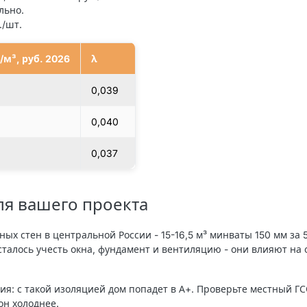
льно.
./шт.
/м³, руб. 2026
λ
0
0,039
0
0,040
0
0,037
ля вашего проекта
нных стен в центральной России - 15-16,5 м³ минваты 150 мм за 5
Осталось учесть окна, фундамент и вентиляцию - они влияют на
ия: с такой изоляцией дом попадет в А+. Проверьте местный Г
он холоднее.