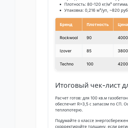
Плотность
: 80-120 кг/м³ оптима
Упаковка
: 0,216 м³/уп, ~820 руб
Бренд
Плотность
Цена
Rockwool
90
400
Izover
85
380
Techno
100
420
Итоговый чек-лист д
Расчет готов: для 100 кв.м газобето
обеспечит R>3,5 с запасом по СП. 
теплопотерю.
Подумайте о классе энергосбережен
скорректируйте толщину, если реги