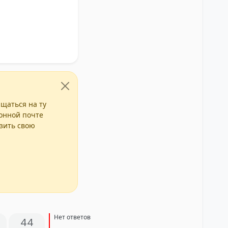
ащаться на ту
ронной почте
азить свою
Нет ответов
44