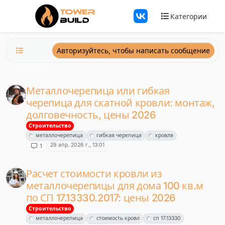
Перейти к содержанию
Категории
Авторизуйтесь, чтобы написать сообщение
Металлочерепица или гибкая
черепица для скатной кровли: монтаж,
долговечность, цены 2026
Строительство
металлочерепица
гибкая черепица
кровля
29 апр. 2026 г., 13:01
1
Расчет стоимости кровли из
металлочерепицы для дома 100 кв.м
по СП 17.13330.2017: цены 2026
Строительство
металлочерепица
стоимость кровл
сп 17.13330