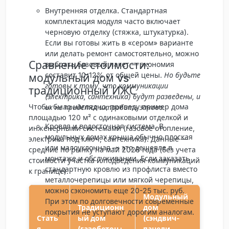
Внутренняя отделка.
Стандартная
комплектация модуля часто включает
черновую отделку (стяжка, штукатурка).
Если вы готовы жить в «сером» варианте
или делать ремонт самостоятельно, можно
Сравнение стоимости:
выбрать базовый пакет — экономия
составит 10-12% от общей цены.
Но будьте
модульный дом vs
готовы к тому, что коммуникации
традиционный ИЖС
(электрика, сантехника) будут разведены, и
Чтобы было наглядно, приведу пример дома
их не придется штробить заново.
площадью 120 м² с одинаковыми отделкой и
Кровля и водосточная система.
В
инженерными системами (газовое отопление,
модульных домах крыша обычно плоская
электрика под ключ, сантехника). Данные —
или малоуклонная — это дешевле в
средние по рынку на май 2026 года (без учета
монтаже и обслуживании. Если заказать
стоимости участка и подведения коммуникаций
стандартную кровлю из профлиста вместо
к границе).
металлочерепицы или мягкой черепицы,
можно сэкономить еще 20-25 тыс. руб.
Модульный
При этом по долговечности современные
Традиционн
дом
покрытия не уступают дорогим аналогам.
Стать
ый дом
(сэндвич-
я
(газобетон+
панели,