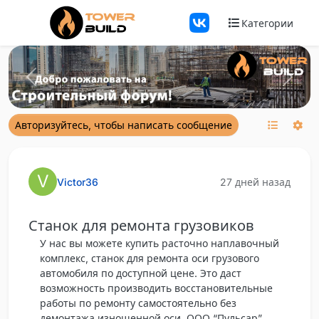
Перейти к содержанию
Категории
Previous
Next
Авторизуйтесь, чтобы написать сообщение
V
Victor36
27 дней назад
Станок для ремонта грузовиков
У нас вы можете купить расточно наплавочный
комплекс, станок для ремонта оси грузового
автомобиля по доступной цене. Это даст
возможность производить восстановительные
работы по ремонту самостоятельно без
демонтажа изношенной оси. ООО “Пульсар”