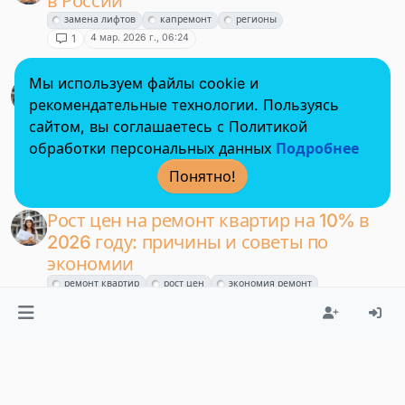
в России
замена лифтов
капремонт
регионы
4 мар. 2026 г., 06:24
1
Мы используем файлы cookie и
Офсетные контракты Москвы на 45
рекомендательные технологии. Пользуясь
тысяч лифтов: капремонт на 10 лет
сайтом, вы соглашаетесь с Политикой
вперед
обработки персональных данных
Подробнее
офсетные контра
замена лифтов
капремонт
3 мар. 2026 г., 15:17
1
Понятно!
Рост цен на ремонт квартир на 10% в
2026 году: причины и советы по
экономии
ремонт квартир
рост цен
экономия ремонт
3 мар. 2026 г., 14:17
1
Капитальный ремонт Дома культуры
молодежи во Владимире: 78 млн на
2026-2027 годы