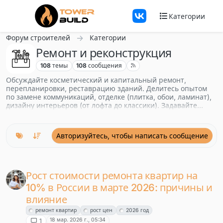
Перейти к содержанию
Категории
Форум строителей
Категории
Ремонт и реконструкция
108
темы
108
сообщения
Обсуждайте косметический и капитальный ремонт,
перепланировки, реставрацию зданий. Делитесь опытом
по замене коммуникаций, отделке (плитка, обои, ламинат),
дизайну интерьеров (от лофта до классики). Задавайте
вопросы: как узаконить перепланировку, избавиться от
плесени, выбрать материалы. Для заказчиков,
подрядчиков, мастеров и дизайнеров — советы, лайфхаки,
Авторизуйтесь, чтобы написать сообщение
решения сложных задач.
Рост стоимости ремонта квартир на
10% в России в марте 2026: причины и
влияние
ремонт квартир
рост цен
2026 год
18 мар. 2026 г., 05:34
1