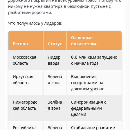
дорожного покрытия на всех уровнях трасс. Потому что
никому не нужна квартира в безлюдной пустыне с
разбитыми дорогами.
Что получилось у лидеров:
Основные
Регион
Статус
показатели
Московская
Лидер
6,6 млн кв.м запущено
область
ввода
с начала года
Иркутская
Зелёна
Выполнение
область
я зона
госпрограмм на
должном уровне
Нижегородс
Зелёна
Синхронизация с
кая область
я зона
федеральными
целями
Республика
Зелёна
Стабильное развитие