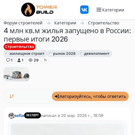
Перейти к содержанию
Категории
Форум строителей
Категории
Строительство
4 млн кв.м жилья запущено в России:
первые итоги 2026
Строительство
жилищное строит
рынок 2026
девелопмент
1
1
29
Авторизуйтесь, чтобы ответить
sofia
написал в
20 мар. 2026 г., 18:09
ЭКСПЕРТ
отредактировано
Не в сети