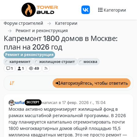
Перейти к содержанию
Категории
Форум строителей
Категории
Ремонт и реконструкция
Капремонт 1800 домов в Москве:
план на 2026 год
Ремонт и реконструкция
капремонт
жилищное строит
москва
1
1
49
Авторизуйтесь, чтобы ответить
sofia
написал в
17 февр. 2026 г., 15:04
ЭКСПЕРТ
отредактировано
Не в сети
Москва активно модернизирует жилищный фонд в
рамках масштабной региональной программы. В 2026
году планируется капитально отремонтировать почти
1800 многоквартирных домов общей площадью 15,5
миллиона квадратных метров. Это не просто ремонт —