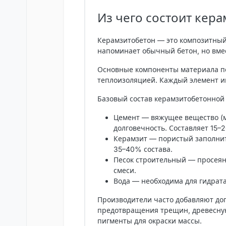
Из чего состоит кер
Керамзитобетон — это композитный 
напоминает обычный бетон, но вме
Основные компоненты материала по
теплоизоляцией. Каждый элемент иг
Базовый состав керамзитобетонной 
Цемент
— вяжущее вещество (м
долговечность. Составляет 15–
Керамзит
— пористый заполнит
35–40% состава.
Песок строительный
— просеян
смеси.
Вода
— необходима для гидрат
Производители часто добавляют до
предотвращения трещин, древесную
пигменты для окраски массы.