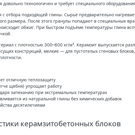
ия довольно технологичен и требует специального оборудования
 с отбора подходящей глины. Сырьё предварительно нагревает
ого размера. После этого гранулы попадают в специальные в
роисходит обжиг. При быстром подъёме температуры глина всп
чкой.
териал с плотностью 300–600 кг/м³. Керамзит выпускается раз
сущих конструкций, мелкие — для пустотелых стеновых блоков
плотности.
ает отличную теплозащиту
легче щебня) упрощает работу
одаря запеканию при экстремальных температурах
вливается из натуральной глины без химических добавок
ойства десятилетиями
стики керамзитобетонных блоков