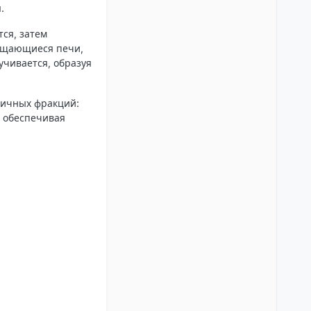
.
ся, затем
ращающиеся печи,
учивается, образуя
личных фракций:
, обеспечивая