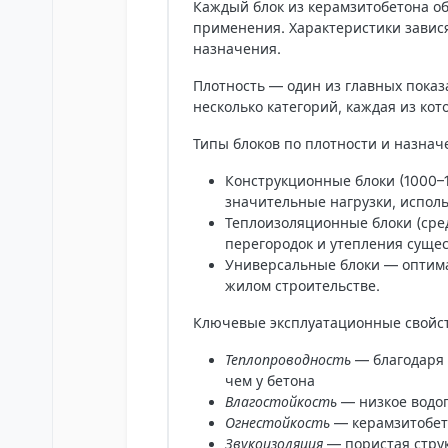
Каждый блок из керамзитобетона об
применения. Характеристики завися
назначения.
Плотность — один из главных пока
несколько категорий, каждая из кот
Типы блоков по плотности и назнач
Конструкционные блоки
(1000–
значительные нагрузки, испол
Теплоизоляционные блоки
(сре
перегородок и утепления суще
Универсальные блоки
— оптима
жилом строительстве.
Ключевые эксплуатационные свойст
Теплопроводность
— благодаря 
чем у бетона
Влагостойкость
— низкое водо
Огнестойкость
— керамзитобет
Звукоизоляция
— пористая стру