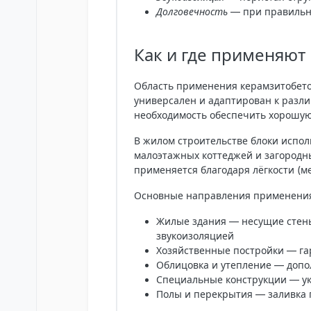
Долговечность
— при правильн
Как и где применяют
Область применения керамзитобето
универсален и адаптирован к разл
необходимость обеспечить хорошую
В жилом строительстве блоки испол
малоэтажных коттеджей и загородн
применяется благодаря лёгкости (м
Основные направления применени
Жилые здания
— несущие стены
звукоизоляцией
Хозяйственные постройки
— га
Облицовка и утепление
— допол
Специальные конструкции
— ук
Полы и перекрытия
— заливка 