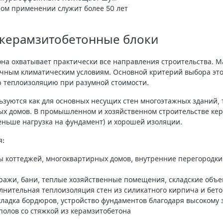
ом применении служит более 50 лет
 керамзитобетонные блоки
на охватывает практически все направления строительства. 
ичным климатическим условиям. Основной критерий выбора эт
 теплоизоляцию при разумной стоимости.
ьзуются как для основных несущих стен многоэтажных зданий, т
ых домов. В промышленном и хозяйственном строительстве ке
еньше нагрузка на фундамент) и хорошей изоляции.
я:
 коттеджей, многоквартирных домов, внутренние перегородки
ражи, бани, теплые хозяйственные помещения, складские объе
нительная теплоизоляция стен из силикатного кирпича и бет
ладка бордюров, устройство фундаментов благодаря высокому 
полов со стяжкой из керамзитобетона