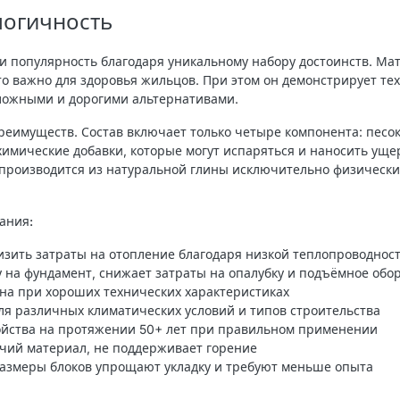
логичность
и популярность благодаря уникальному набору достоинств. Ма
то важно для здоровья жильцов. При этом он демонстрирует те
сложными и дорогими альтернативами.
реимуществ. Состав включает только четыре компонента: песок
 химические добавки, которые могут испаряться и наносить у
 производится из натуральной глины исключительно физическ
ания:
зить затраты на отопление благодаря низкой теплопроводнос
 на фундамент, снижает затраты на опалубку и подъёмное обо
на при хороших технических характеристиках
я различных климатических условий и типов строительства
ойства на протяжении 50+ лет при правильном применении
ий материал, не поддерживает горение
азмеры блоков упрощают укладку и требуют меньше опыта