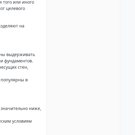
 того или иного
 от целевого
азделяют на
бны выдерживать
ии фундаментов.
несущих стен,
 популярны в
 значительно ниже,
еским условиям