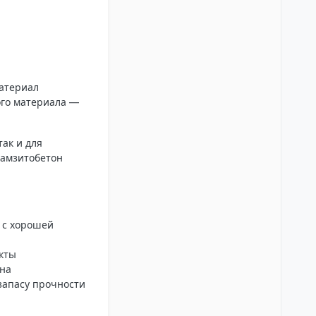
Материал
ого материала —
ак и для
рамзитобетон
 с хорошей
кты
она
запасу прочности