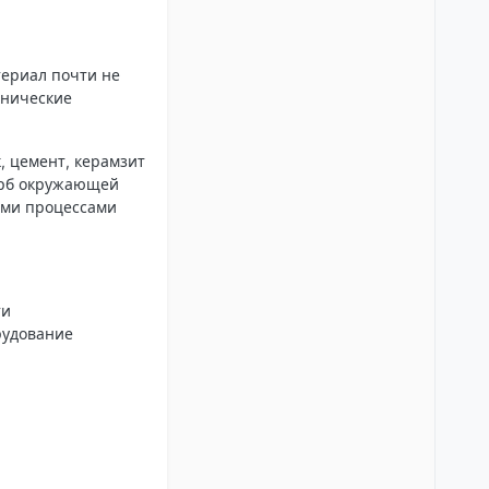
териал почти не
хнические
, цемент, керамзит
щерб окружающей
ими процессами
ти
рудование