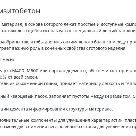
амзитобетон
материал, в основе которого лежат простые и доступные компо
сто тяжёлого щебня используется специальный лёгкий заполни
добраны так, чтобы достичь оптимального баланса между про
рает важную роль в конечных свойствах готового изделия.
смеси:
арка М400, М500 или портландцемент), обеспечивает прочнос
20% от всей смеси.
ель из обожженной глины, придаёт материалу лёгкость и тепл
ный кварцевый песок, заполняет пустоты между керамзитом. 
ации цемента и формирования структуры материала.
полнительные компоненты для улучшения характеристик: плас
 смолу для снижения веса, клеевые составы для увеличения п