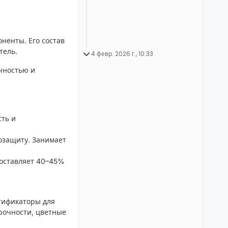
ненты. Его состав
тель.
4 февр. 2026 г., 10:33
чностью и
ть и
озащиту. Занимает
Составляет 40–45%
тификаторы для
рочности, цветные