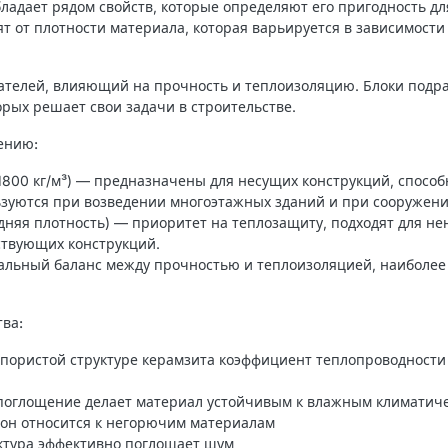
ладает рядом свойств, которые определяют его пригодность для
т от плотности материала, которая варьируется в зависимости
зателей, влияющий на прочность и теплоизоляцию. Блоки подр
орых решает свои задачи в строительстве.
ению:
1800 кг/м³) — предназначены для несущих конструкций, спосо
ьзуются при возведении многоэтажных зданий и при сооружен
дняя плотность) — приоритет на теплозащиту, подходят для не
ствующих конструкций.
льный баланс между прочностью и теплоизоляцией, наиболее
ва:
пористой структуре керамзита коэффициент теплопроводности
поглощение делает материал устойчивым к влажным климатич
он относится к негорючим материалам
ктура эффективно поглощает шум