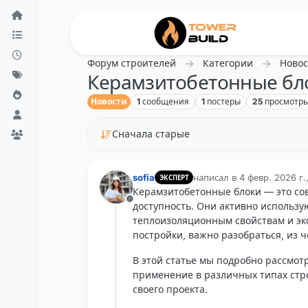
Перейти к содержанию
Форум строителей
Категории
Новос
Керамзитобетонные бло
Новости
1
сообщения
1
постеры
25
просмотр
Сначала старые
sofia
написал в
4 февр. 2026 г.
ЭКСПЕРТ
отредактировано
Керамзитобетонные блоки — это со
Не в сети
доступность. Они активно использ
теплоизоляционным свойствам и эко
постройки, важно разобраться, из ч
В этой статье мы подробно рассмот
применение в различных типах стр
своего проекта.