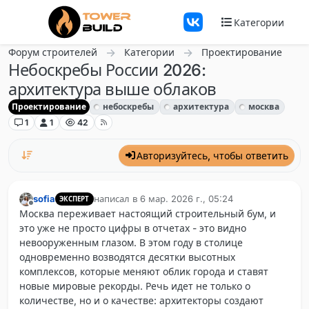
Перейти к содержанию
Категории
Форум строителей
Категории
Проектирование
Небоскребы России 2026:
архитектура выше облаков
Проектирование
небоскребы
архитектура
москва
1
1
42
Авторизуйтесь, чтобы ответить
sofia
написал в
6 мар. 2026 г., 05:24
ЭКСПЕРТ
отредактировано
Не в сети
Москва переживает настоящий строительный бум, и
это уже не просто цифры в отчетах - это видно
невооруженным глазом. В этом году в столице
одновременно возводятся десятки высотных
комплексов, которые меняют облик города и ставят
новые мировые рекорды. Речь идет не только о
количестве, но и о качестве: архитекторы создают