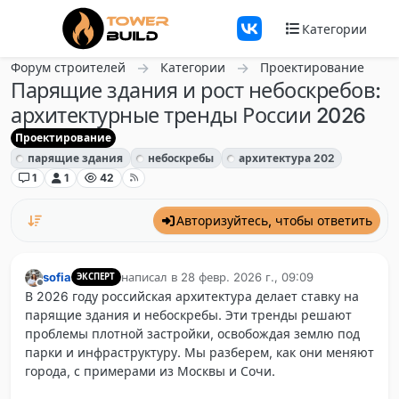
Перейти к содержанию
Категории
Форум строителей
Категории
Проектирование
Парящие здания и рост небоскребов:
архитектурные тренды России 2026
Проектирование
парящие здания
небоскребы
архитектура 202
1
1
42
Авторизуйтесь, чтобы ответить
sofia
написал в
28 февр. 2026 г., 09:09
ЭКСПЕРТ
отредактировано
Не в сети
В 2026 году российская архитектура делает ставку на
парящие здания и небоскребы. Эти тренды решают
проблемы плотной застройки, освобождая землю под
парки и инфраструктуру. Мы разберем, как они меняют
города, с примерами из Москвы и Сочи.