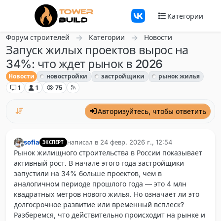
Перейти к содержанию
Категории
Форум строителей
Категории
Новости
Запуск жилых проектов вырос на
34%: что ждет рынок в 2026
Новости
новостройки
застройщики
рынок жилья
1
1
75
Авторизуйтесь, чтобы ответить
sofia
написал в
24 февр. 2026 г., 12:54
ЭКСПЕРТ
отредактировано
Не в сети
Рынок жилищного строительства в России показывает
активный рост. В начале этого года застройщики
запустили на 34% больше проектов, чем в
аналогичном периоде прошлого года — это 4 млн
квадратных метров нового жилья. Но означает ли это
долгосрочное развитие или временный всплеск?
Разберемся, что действительно происходит на рынке и