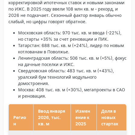
корректировкой ипотечных ставок и новыми законами
по ИЖС. В 2025 году ввели 108 млн кв. м - рекорд, и
2026 не подкачает. Сезонный фактор январь обычно
слабый, но цифры говорят обратное.
Московская область
: 970 тыс. кв. м ввода (-22%),
но старты +35% за счет реновации и ПИК.
Татарстан
: 688 тыс. кв. м (+24%), лидер по новым
котлованам в Поволжье.
Ленинградская область
: 506 тыс. кв. м (+5%), фокус
на дачные поселки и ИЖС.
Свердловская область
: 483 тыс. кв. м (+43%),
уралский бум технологий модульного
домостроения.
Москва
: 408 тыс. кв. м (+30%), мегапроекты в САО
и реновация.
Ввод января
Измен
Доля в
Регио
2026, тыс.
ение к
новых
н
кв. м
2025
стартах