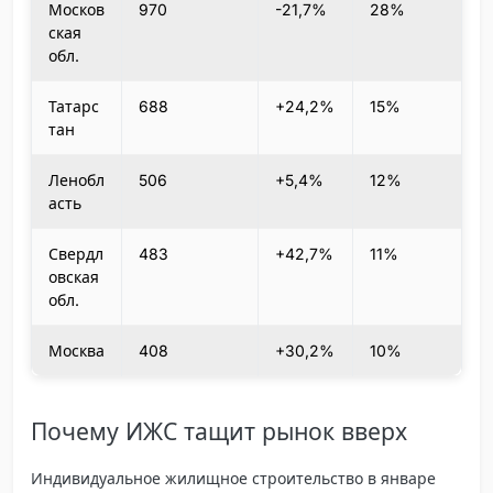
Москов
970
-21,7%
28%
ская
обл.
Татарс
688
+24,2%
15%
тан
Ленобл
506
+5,4%
12%
асть
Свердл
483
+42,7%
11%
овская
обл.
Москва
408
+30,2%
10%
Почему ИЖС тащит рынок вверх
Индивидуальное жилищное строительство в январе