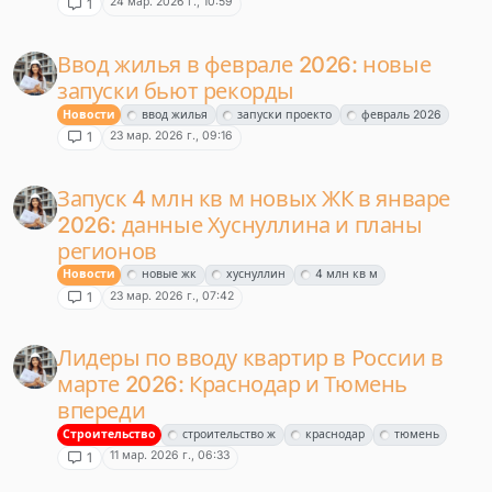
24 мар. 2026 г., 10:59
1
Ввод жилья в феврале 2026: новые
запуски бьют рекорды
Новости
ввод жилья
запуски проекто
февраль 2026
23 мар. 2026 г., 09:16
1
Запуск 4 млн кв м новых ЖК в январе
2026: данные Хуснуллина и планы
регионов
Новости
новые жк
хуснуллин
4 млн кв м
23 мар. 2026 г., 07:42
1
Лидеры по вводу квартир в России в
марте 2026: Краснодар и Тюмень
впереди
Строительство
строительство ж
краснодар
тюмень
11 мар. 2026 г., 06:33
1