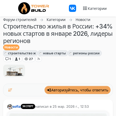
Перейти к содержанию
Категории
Форум строителей
Категории
Новости
Строительство жилья в России: +34%
новых стартов в январе 2026, лидеры
регионов
Новости
строительство ж
новые старты
регионы россии
1
1
27
Авторизуйтесь, чтобы ответить
sofia
написал в
25 мар. 2026 г., 12:53
ЭКСПЕРТ
отредактировано
Не в сети