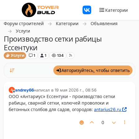
Перейти к содержанию
Категории
Форум строителей
Категории
Объявления
Услуги
Производство сетки рабицы
Ессентуки
Услуги
1
1
134
Авторизуйтесь, чтобы ответить
andrey66
написал в
19 мая 2026 г., 08:56
A
отредактировано
Не в сети
ООО «Антариус» Ессентуки - производство сетки
рабицы, сварной сетки, колючей проволоки и
бетонных столбов для садов, огородов:
antarius26.ru
0