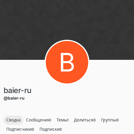
Перейти к содержанию
B
baier-ru
@baier-ru
Сводка
Сообщения
Темы
Делиться
Группы
1
1
0
0
Подписчики
Подписки
0
0