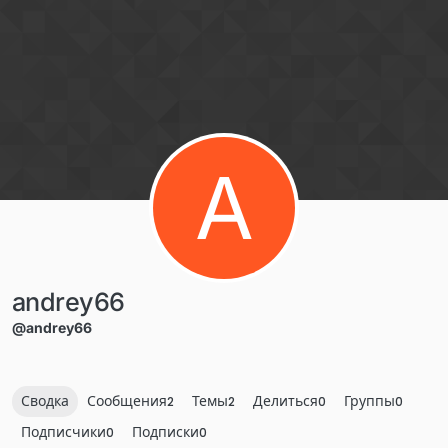
Перейти к содержанию
A
andrey66
@andrey66
Сводка
Сообщения
Темы
Делиться
Группы
2
2
0
0
Подписчики
Подписки
0
0