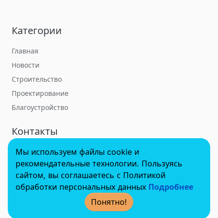
Категории
Главная
Новости
Строительство
Проектирование
Благоустройство
Контакты
Мы используем файлы cookie и
towerbuildforum@yandex.ru
рекомендательные технологии. Пользуясь
сайтом, вы соглашаетесь с Политикой
обработки персональных данных
Подробнее
© 2022 - 2025 InvestSteel, Inc. Все права защищены.
Понятно!