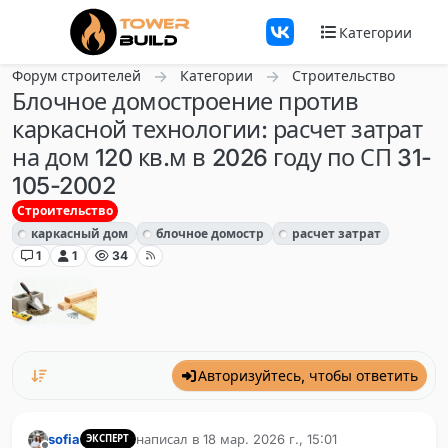
Перейти к содержанию
Категории
Форум строителей
Категории
Строительство
Блочное домостроение против
каркасной технологии: расчет затрат
на дом 120 кв.м в 2026 году по СП 31-
105-2002
Строительство
каркасный дом
блочное домостр
расчет затрат
1
1
34
Авторизуйтесь, чтобы ответить
sofia
написал в
18 мар. 2026 г., 15:01
ЭКСПЕРТ
отредактировано