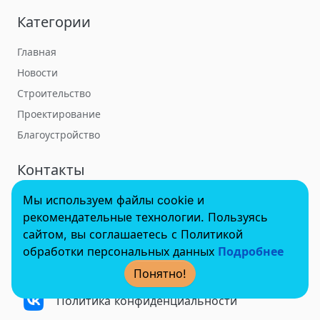
Категории
Главная
Новости
Строительство
Проектирование
Благоустройство
Контакты
Мы используем файлы cookie и
towerbuildforum@yandex.ru
рекомендательные технологии. Пользуясь
сайтом, вы соглашаетесь с Политикой
обработки персональных данных
Подробнее
© 2022 - 2025 InvestSteel, Inc. Все права защищены.
Понятно!
Политика конфиденциальности