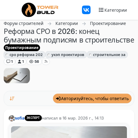
Перейти к содержанию
Категории
Форум строителей
Категории
Проектирование
Реформа СРО в 2026: конец
бумажным подписям в строительстве
Проектирование
сро реформа 202
укэп проектиров
строительное за
1
1
56
Авторизуйтесь, чтобы ответить
sofia
написал в
16 мар. 2026 г., 14:13
ЭКСПЕРТ
отредактировано
Не в сети