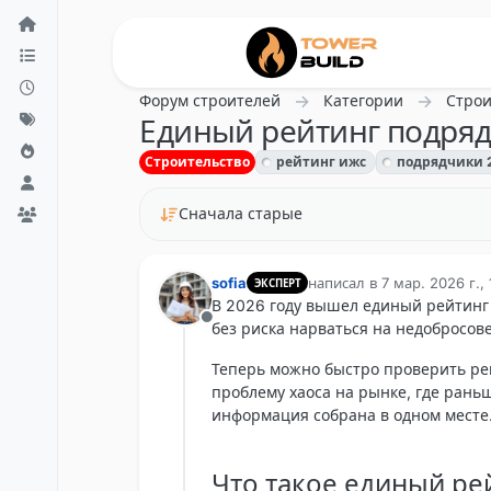
Перейти к содержанию
Форум строителей
Категории
Строи
Единый рейтинг подряд
Строительство
рейтинг ижс
подрядчики 
Сначала старые
sofia
написал в
7 мар. 2026 г., 
ЭКСПЕРТ
отредактировано
В 2026 году вышел единый рейтинг
Не в сети
без риска нарваться на недобросов
Теперь можно быстро проверить ре
проблему хаоса на рынке, где рань
информация собрана в одном месте
Что такое единый р