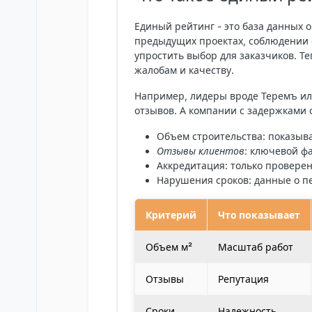
Единый рейтинг - это база данных
предыдущих проектах, соблюдении с
упростить выбор для заказчиков. 
жалобам и качеству.
Например, лидеры вроде Теремъ ил
отзывов. А компании с задержками 
Объем строительства
: показыв
Отзывы клиентов
: ключевой фа
Аккредитация
: только провере
Нарушения сроков: данные о п
Критерий
Что показывает
Объем м²
Масштаб работ
Отзывы
Репутация
Сроки
Надежность