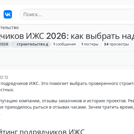
тельство
чиков ИЖС 2026: как выбрать на
2026
строительство д
1
сообщения
1
постеры
34
просмотры
12:12
 подрядчиков ИЖС. Это помогает выбрать проверенного строит
естных.
путацию компании, отзывы заказчиков и историю проектов. Ре
ше приходилось рыться в отзывах часами. Зачем тратить время,
.
ейтинг подрядчиков ИЖС