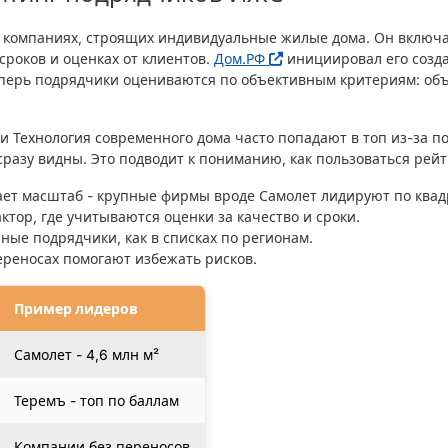
 о компаниях, строящих индивидуальные жилые дома. Он включ
роков и оценках от клиентов.
Дом.РФ
инициировал его созд
Теперь подрядчики оцениваются по объективным критериям: об
и Технология современного дома часто попадают в топ из-за 
сразу видны. Это подводит к пониманию, как пользоваться рейт
ает масштаб - крупные фирмы вроде Самолет лидируют по ква
ктор, где учитываются оценки за качество и сроки.
нные подрядчики, как в списках по регионам.
ереносах помогают избежать рисков.
Пример лидеров
Самолет - 4,6 млн м²
Теремъ - топ по баллам
Компании без переносов