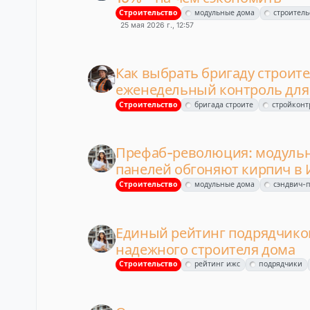
Строительство
модульные дома
строитель
25 мая 2026 г., 12:57
Как выбрать бригаду строит
еженедельный контроль для 
Строительство
бригада строите
стройконт
Префаб-революция: модульн
панелей обгоняют кирпич в
Строительство
модульные дома
сэндвич-
Единый рейтинг подрядчиков
надежного строителя дома
Строительство
рейтинг ижс
подрядчики