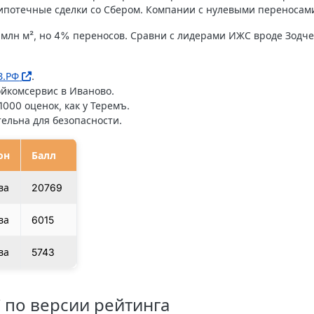
потечные сделки со Сбером. Компании с нулевыми переносами 
 млн м², но 4% переносов. Сравни с лидерами ИЖС вроде Зодчег
З.РФ
.
ойкомсервис в Иваново.
000 оценок, как у Теремъ.
тельна для безопасности.
он
Балл
ва
20769
ва
6015
ва
5743
 по версии рейтинга