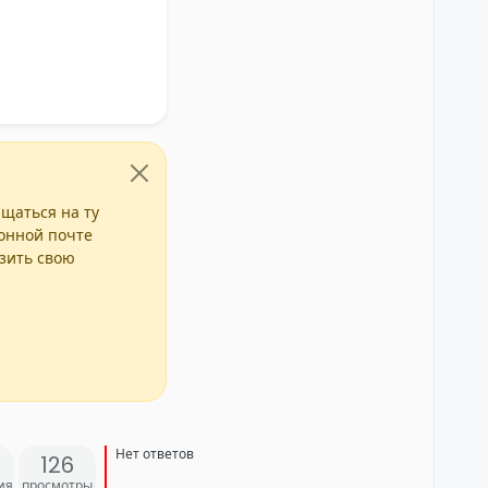
ащаться на ту
ронной почте
азить свою
Нет ответов
126
ия
просмотры