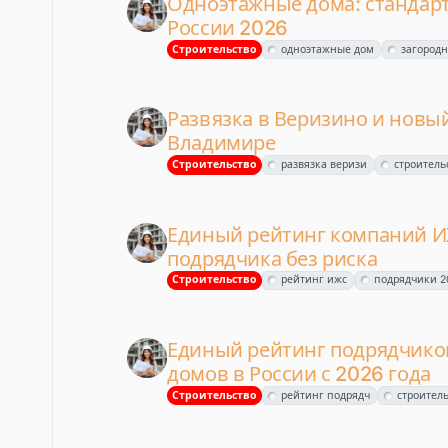
Одноэтажные дома: стандарт
России 2026
Строительство
одноэтажные дом
загородн
Развязка в Веризино и новый
Владимире
Строительство
развязка веризи
строитель
Единый рейтинг компаний И
подрядчика без риска
Строительство
рейтинг ижс
подрядчики 2
Единый рейтинг подрядчиков
домов в России с 2026 года
Строительство
рейтинг подрядч
строитель