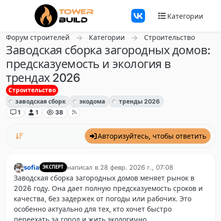
Перейти к содержанию
Категории
Форум строителей
Категории
Строительство
Заводская сборка загородных домов:
предсказуемость и экология в
трендах 2026
Строительство
заводская сборк
экодома
тренды 2026
1
1
38
Авторизуйтесь, чтобы ответить
sofia
написал в
28 февр. 2026 г., 07:08
ЭКСПЕРТ
отредактировано
Не в сети
Заводская сборка загородных домов меняет рынок в
2026 году. Она дает полную предсказуемость сроков и
качества, без задержек от погоды или рабочих. Это
особенно актуально для тех, кто хочет быстро
переехать за город и жить экологично.