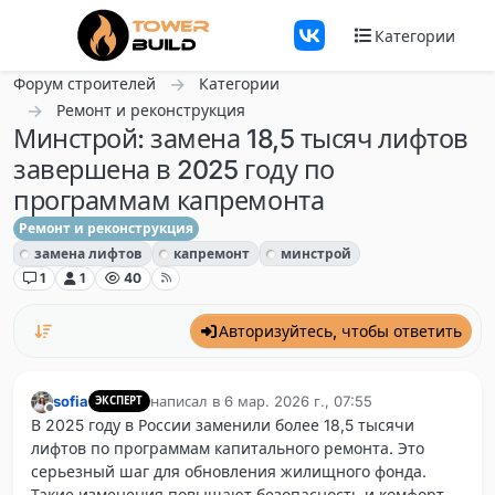
Перейти к содержанию
Категории
Форум строителей
Категории
Ремонт и реконструкция
Минстрой: замена 18,5 тысяч лифтов
завершена в 2025 году по
программам капремонта
Ремонт и реконструкция
замена лифтов
капремонт
минстрой
1
1
40
Авторизуйтесь, чтобы ответить
sofia
написал в
6 мар. 2026 г., 07:55
ЭКСПЕРТ
отредактировано
Не в сети
В 2025 году в России заменили более 18,5 тысячи
лифтов по программам капитального ремонта. Это
серьезный шаг для обновления жилищного фонда.
Такие изменения повышают безопасность и комфорт