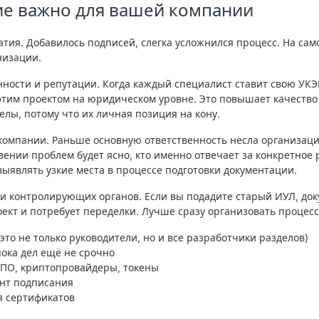
ие важно для вашей компании
тия. Добавилось подписей, слегка усложнился процесс. На сам
низации.
нности и репутации
. Когда каждый специалист ставит свою УКЭП
 этим проектом на юридическом уровне. Это повышает качеств
лы, потому что их личная позиция на кону.
 компании
. Раньше основную ответственность несла организац
вении проблем будет ясно, кто именно отвечает за конкретное 
выявлять узкие места в процессе подготовки документации.
 и контролирующих органов
. Если вы подадите старый ИУЛ, до
оект и потребует переделки. Лучше сразу организовать процес
это не только руководители, но и все разработчики разделов)
ока дел ещё не срочно
 ПО, криптопровайдеры, токены
нт подписания
я сертификатов