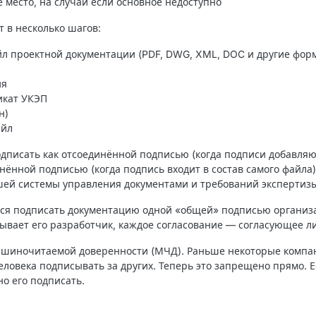
 место, на случай если основное недоступно
 в несколько шагов:
йл проектной документации (PDF, DWG, XML, DOC и другие фор
ия
икат УКЭП
н)
айл
дписать как
отсоединённой подписью
(когда подписи добавляю
нённой подписью
(когда подпись входит в состав самого файла
ашей системы управления документами и требований экспертиз
ься подписать документацию одной «общей» подписью организ
ывает его разработчик, каждое согласование — согласующее л
ашиночитаемой доверенности (МЧД). Раньше некоторые компа
ловека подписывать за других. Теперь это запрещено прямо. Е
но его подписать.