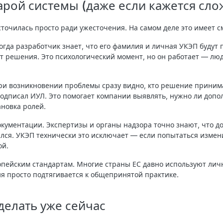
арой системы (даже если кажется сло
сточилась просто ради ужесточения. На самом деле это имеет с
Когда разработчик знает, что его фамилия и личная УКЭП будут
т решения. Это психологический момент, но он работает — люд
При возникновении проблемы сразу видно, кто решение приним
подписал ИУЛ. Это помогает компании выявлять, нужно ли доп
новка ролей.
документации
. Экспертизы и органы надзора точно знают, что д
лся. УКЭП технически это исключает — если попытаться изме
ой.
ропейским стандартам
. Многие страны ЕС давно используют ли
я просто подтягивается к общепринятой практике.
делать уже сейчас