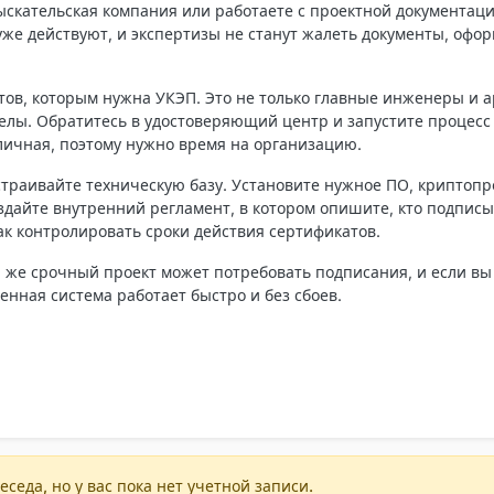
ыскательская компания или работаете с проектной документац
уже действуют, и экспертизы не станут жалеть документы, офо
тов, которым нужна УКЭП. Это не только главные инженеры и а
елы. Обратитесь в удостоверяющий центр и запустите процесс
личная, поэтому нужно время на организацию.
страивайте техническую базу. Установите нужное ПО, криптоп
здайте внутренний регламент, в котором опишите, кто подпис
как контролировать сроки действия сертификатов.
й же срочный проект может потребовать подписания, и если вы 
енная система работает быстро и без сбоев.
еседа, но у вас пока нет учетной записи.