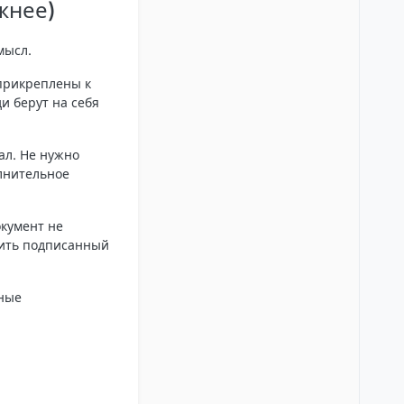
жнее)
мысл.
 прикреплены к
и берут на себя
ал. Не нужно
олнительное
окумент не
нить подписанный
чные