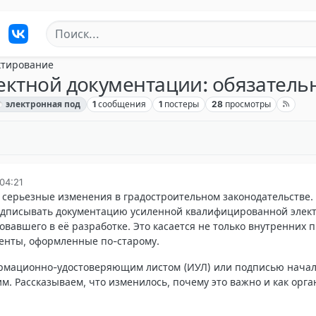
ктирование
ктной документации: обязательн
электронная под
1
сообщения
1
постеры
28
просмотры
 04:21
у серьезные изменения в градостроительном законодательстве.
одписывать документацию усиленной квалифицированной элек
овавшего в её разработке. Это касается не только внутренних 
менты, оформленные по-старому.
рмационно-удостоверяющим листом (ИУЛ) или подписью начал
им. Рассказываем, что изменилось, почему это важно и как орг