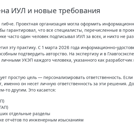
ена ИУЛ и новые требования
ла гибче. Проектная организация могла оформить информацио
обы гарантировал, что все специалисты, перечисленные в прое
ике часто один человек подписывал ИУЛ за всех, и никто не раз
ил эту практику. С 1 марта 2026 года
информационно-удостов
особным подтвердить авторство
. На экспертизу и в Главгосэкс
 личными УКЭП каждого человека, указанного как разработчик
дует простую цель —
персонализировать ответственность
. Если
т, именно он несет личную ответственность за эти решения. Д
-то другим. Это касается:
П)
ГАП)
вших отдельные разделы
вке отчётов по инженерным изысканиям