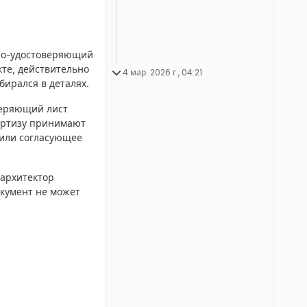
нно-удостоверяющий
кте, действительно
4 мар. 2026 г., 04:21
бирался в деталях.
еряющий лист
пертизу принимают
 или согласующее
 архитектор
окумент не может