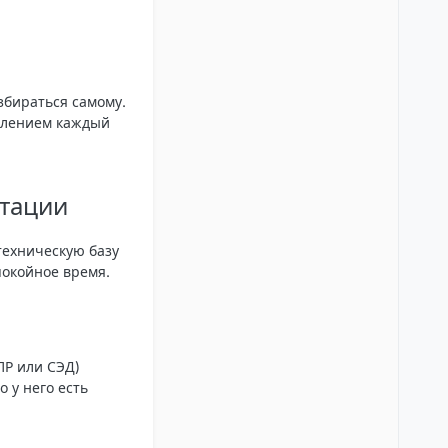
збираться самому.
рмлением каждый
нтации
техническую базу
покойное время.
ПР или СЭД)
 у него есть