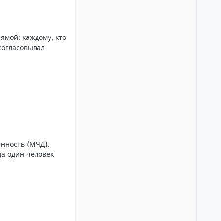
рямой:
каждому, кто
 согласовывал
енность (МЧД)
.
да один человек