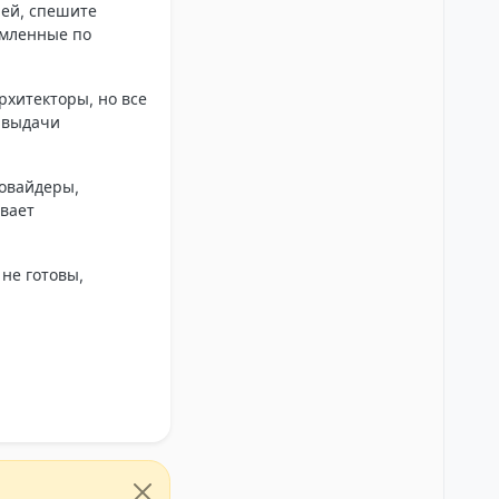
ией, спешите
рмленные по
рхитекторы, но все
 выдачи
ровайдеры,
ывает
не готовы,