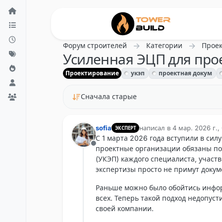
Перейти к содержанию
Форум строителей
Категории
Прое
Усиленная ЭЦП для прое
Проектирование
укэп
проектная докум
Сначала старые
sofia
написал в
4 мар. 2026 г.,
ЭКСПЕРТ
отредактировано
С 1 марта 2026 года вступили в сил
Не в сети
проектные организации обязаны п
(УКЭП) каждого специалиста, участв
экспертизы просто не примут доку
Раньше можно было обойтись инфо
всех. Теперь такой подход недопуст
своей компании.