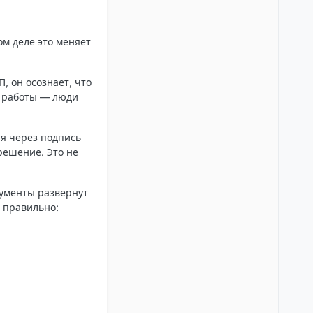
ом деле это меняет
, он осознает, что
о работы — люди
ия через подпись
решение. Это не
кументы развернут
с правильно: