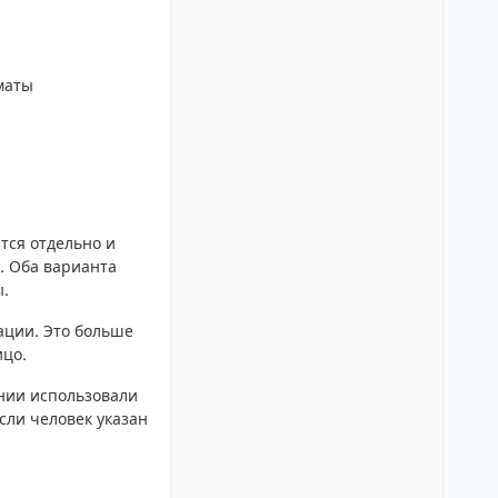
маты
тся отдельно и
). Оба варианта
ы.
ации.
Это больше
ицо.
нии использовали
сли человек указан