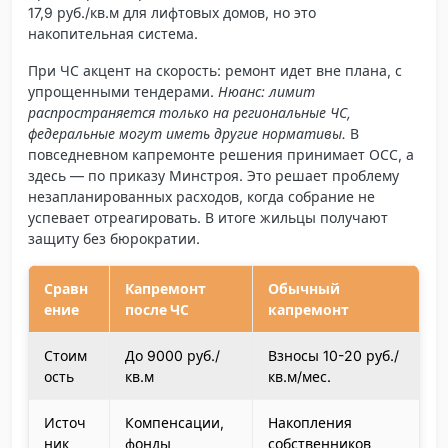
17,9 руб./кв.м для лифтовых домов, но это
накопительная система.
При ЧС акцент на скорость: ремонт идет вне плана, с
упрощенными тендерами.
Нюанс: лимит
распространяется только на региональные ЧС,
федеральные могут иметь другие нормативы.
В
повседневном капремонте решения принимает ОСС, а
здесь — по приказу Минстроя. Это решает проблему
незапланированных расходов, когда собрание не
успевает отреагировать. В итоге жильцы получают
защиту без бюрократии.
Сравн
Капремонт
Обычный
ение
после ЧС
капремонт
Стоим
До 9000 руб./
Взносы 10-20 руб./
ость
кв.м
кв.м/мес.
Источ
Компенсации,
Накопления
ник
фонды
собственников