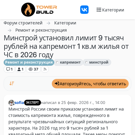
Перейти к содержанию
Категории
Форум строителей
Категории
Ремонт и реконструкция
Минстрой установил лимит 9 тысяч
рублей на капремонт 1 кв.м жилья от
ЧС в 2026 году
Ремонт и реконструкция
капремонт
минстрой
1
1
37
Авторизуйтесь, чтобы ответить
sofia
написал в
25 февр. 2026 г., 14:00
ЭКСПЕРТ
отредактировано
Не в сети
Минстрой России своим приказом установил лимит на
стоимость капремонта жилья, поврежденного в
результате чрезвычайных ситуаций регионального
характера. На 2026 год это
9 тысяч рублей за 1
квадратный метр
общей площади. Такие меры помогут