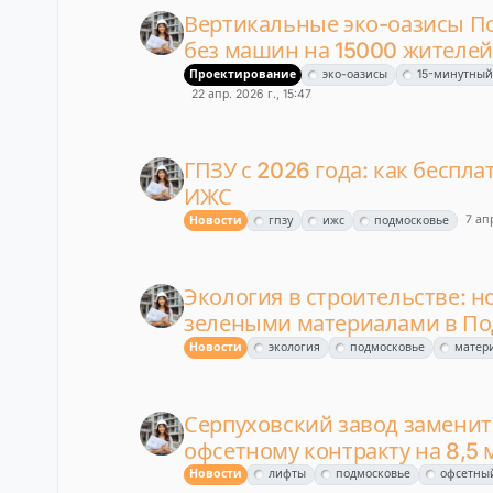
Вертикальные эко-оазисы П
без машин на 15000 жителей
Проектирование
эко-оазисы
15-минутный
22 апр. 2026 г., 15:47
ГПЗУ с 2026 года: как беспл
ИЖС
7 апр
Новости
гпзу
ижс
подмосковье
Экология в строительстве: н
зелеными материалами в По
Новости
экология
подмосковье
матер
Серпуховский завод заменит
офсетному контракту на 8,5 
Новости
лифты
подмосковье
офсетны