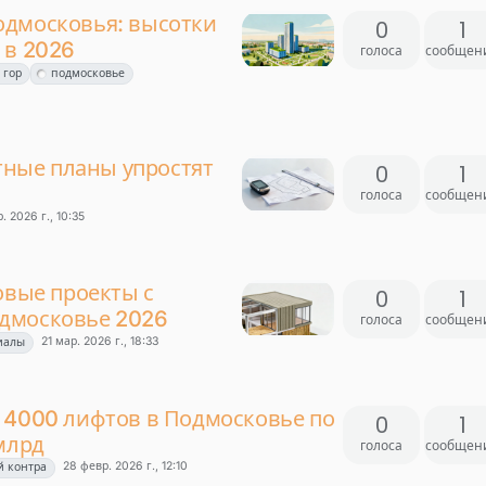
одмосковья: высотки
0
1
 в 2026
голоса
сообщен
 гор
подмосковье
атные планы упростят
0
1
голоса
сообщен
. 2026 г., 10:35
овые проекты с
0
1
дмосковье 2026
голоса
сообщен
21 мар. 2026 г., 18:33
иалы
 4000 лифтов в Подмосковье по
0
1
млрд
голоса
сообщен
28 февр. 2026 г., 12:10
й контра