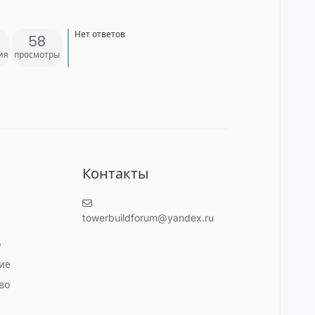
Нет ответов
58
ия
просмотры
и
Контакты
towerbuildforum@yandex.ru
о
ие
во