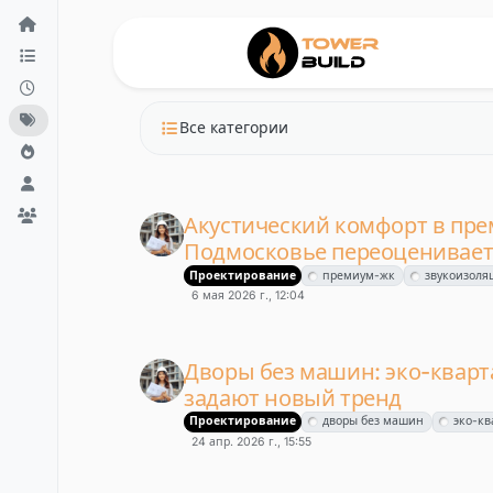
Перейти к содержанию
Все категории
Акустический комфорт в пре
Подмосковье переоценивает
Проектирование
премиум-жк
звукоизоля
6 мая 2026 г., 12:04
Дворы без машин: эко-квар
задают новый тренд
Проектирование
дворы без машин
эко-кв
24 апр. 2026 г., 15:55