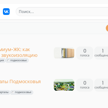
миум-ЖК: как
0
1
 звукоизоляцию
голоса
сообщен
ция
подмосковье
талы Подмосковья
0
1
голоса
сообщен
арталы
подмосковье