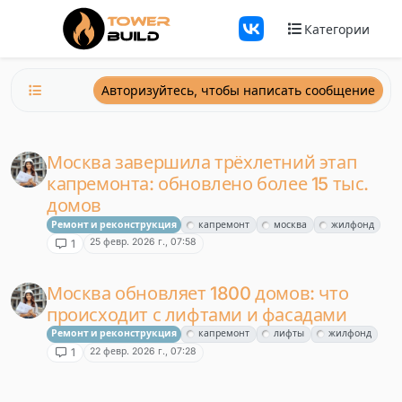
Перейти к содержанию
Категории
Авторизуйтесь, чтобы написать сообщение
Москва завершила трёхлетний этап
капремонта: обновлено более 15 тыс.
домов
Ремонт и реконструкция
капремонт
москва
жилфонд
25 февр. 2026 г., 07:58
1
Москва обновляет 1800 домов: что
происходит с лифтами и фасадами
Ремонт и реконструкция
капремонт
лифты
жилфонд
22 февр. 2026 г., 07:28
1