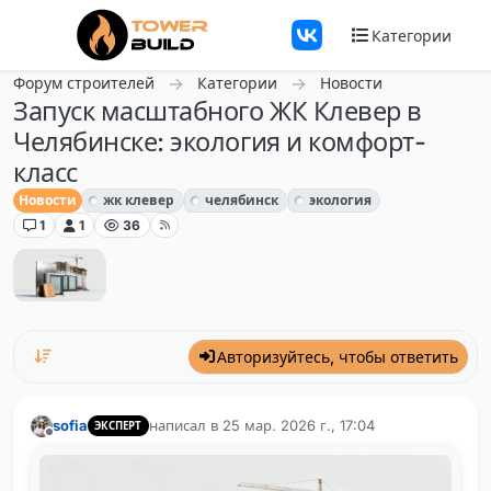
Перейти к содержанию
Категории
Форум строителей
Категории
Новости
Запуск масштабного ЖК Клевер в
Челябинске: экология и комфорт-
класс
Новости
жк клевер
челябинск
экология
1
1
36
Авторизуйтесь, чтобы ответить
sofia
написал в
25 мар. 2026 г., 17:04
ЭКСПЕРТ
отредактировано
Не в сети