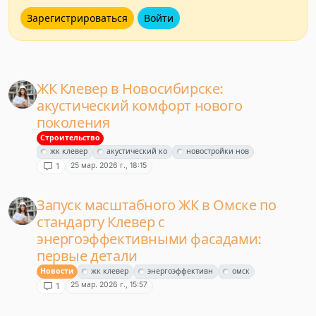
Зарегистрироваться
Войти
ЖК Клевер в Новосибирске:
акустический комфорт нового
поколения
Строительство
жк клевер
акустический ко
новостройки нов
25 мар. 2026 г., 18:15
1
Запуск масштабного ЖК в Омске по
стандарту Клевер с
энергоэффективными фасадами:
первые детали
Новости
жк клевер
энергоэффективн
омск
25 мар. 2026 г., 15:57
1