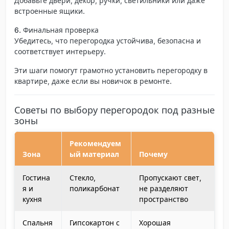
Добавьте двери, декор, ручки, светильники или даже
встроенные ящики.
6. Финальная проверка
Убедитесь, что перегородка устойчива, безопасна и
соответствует интерьеру.
Эти шаги помогут грамотно установить перегородку в
квартире, даже если вы новичок в ремонте.
Советы по выбору перегородок под разные
зоны
Рекомендуем
Зона
ый материал
Почему
Гостина
Стекло,
Пропускают свет,
я и
поликарбонат
не разделяют
кухня
пространство
Спальня
Гипсокартон с
Хорошая