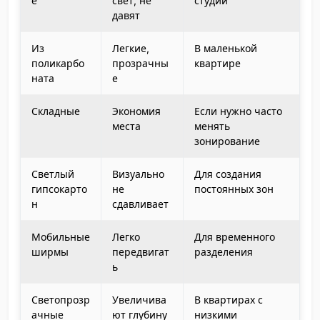
е
свет, не
студии
давят
Из
Легкие,
В маленькой
поликарбо
прозрачны
квартире
ната
е
Складные
Экономия
Если нужно часто
места
менять
зонирование
Светлый
Визуально
Для создания
гипсокарто
не
постоянных зон
н
сдавливает
Мобильные
Легко
Для временного
ширмы
передвигат
разделения
ь
Светопрозр
Увеличива
В квартирах с
ачные
ют глубину
низкими