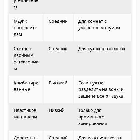
утеплителе
м
МДФ с
Средний
Для комнат с
наполните
умеренным шумом
лем
Стекло с
Средний
Для кухни и гостиной
двойным
остекление
м
Комбиниро
Высокий
Если нужно
ванные
разделить на зоны и
защититься от звука
Пластиков
Низкий
Только для
ые панели
временного
зонирования
Деревянны
Средний
Для классического и