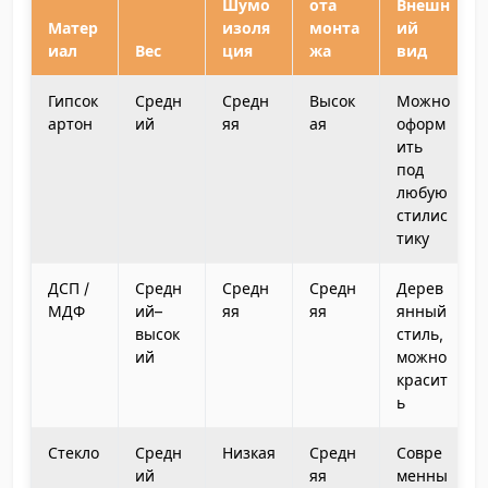
Шумо
ота
Внешн
Матер
изоля
монта
ий
иал
Вес
ция
жа
вид
Гипсок
Средн
Средн
Высок
Можно
артон
ий
яя
ая
оформ
ить
под
любую
стилис
тику
ДСП /
Средн
Средн
Средн
Дерев
МДФ
ий–
яя
яя
янный
высок
стиль,
ий
можно
красит
ь
Стекло
Средн
Низкая
Средн
Совре
ий
яя
менны