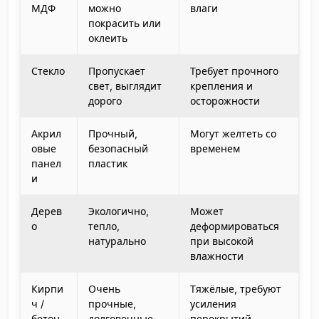
МДФ
можно
влаги
покрасить или
оклеить
Стекло
Пропускает
Требует прочного
свет, выглядит
крепления и
дорого
осторожности
Акрил
Прочный,
Могут желтеть со
овые
безопасный
временем
панел
пластик
и
Дерев
Экологично,
Может
о
тепло,
деформироваться
натурально
при высокой
влажности
Кирпи
Очень
Тяжёлые, требуют
ч /
прочные,
усиления
бетон
долговечные
перекрытий