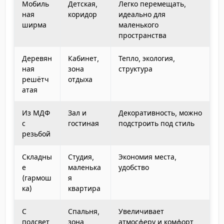
Мобиль
Детская,
Легко перемещать,
ная
коридор
идеально для
ширма
маленького
пространства
Деревян
Кабинет,
Тепло, экология,
ная
зона
структура
решётч
отдыха
атая
Из МДФ
Зал и
Декоративность, можно
с
гостиная
подстроить под стиль
резьбой
Складны
Студия,
Экономия места,
е
маленька
удобство
(гармош
я
ка)
квартира
С
Спальня,
Увеличивает
подсвет
зона
атмосферу и комфорт