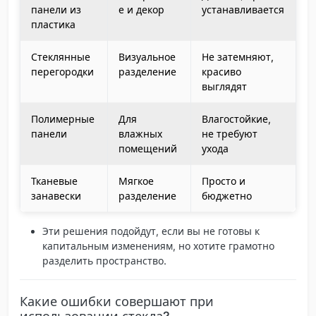
панели из
е и декор
устанавливается
пластика
Стеклянные
Визуальное
Не затемняют,
перегородки
разделение
красиво
выглядят
Полимерные
Для
Влагостойкие,
панели
влажных
не требуют
помещений
ухода
Тканевые
Мягкое
Просто и
занавески
разделение
бюджетно
Эти решения подойдут, если вы не готовы к
капитальным изменениям, но хотите грамотно
разделить пространство.
Какие ошибки совершают при
использовании стекла?