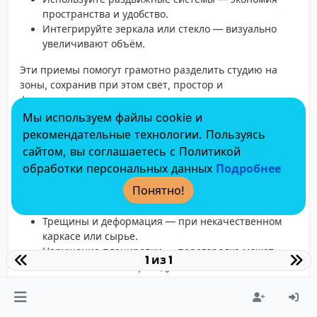
пространства и удобство.
Интегрируйте зеркала или стекло
— визуально
увеличивают объём.
Эти приемы помогут грамотно разделить студию на
зоны, сохранив при этом свет, простор и
функциональность.
Мы используем файлы cookie и
рекомендательные технологии. Пользуясь
Какие проблемы возникают при
сайтом, вы соглашаетесь с Политикой
установке?
обработки персональных данных
Подробнее
Протекающая конструкция
— особенно при
Понятно!
использовании в ванной или кухне.
Шум и вибрации
— при плохой звукоизоляции.
Трещины и деформация
— при некачественном
каркасе или сырье.
Нарушение планировки
— перегородка может
1 из 1
мешать мебели и проходу.
Плохое крепление
— особенно опасно для
деревянных полов.
Несоответствие стилю
— перегородка выбивается