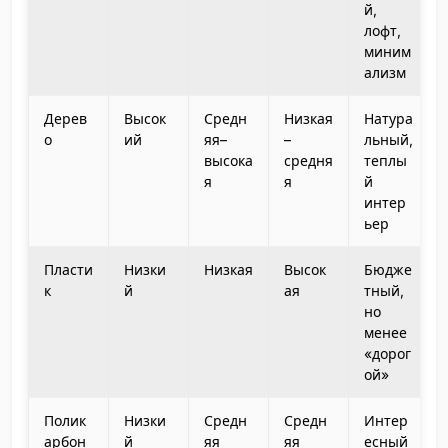
й,
лофт,
миним
ализм
Дерев
Высок
Средн
Низкая
Натура
о
ий
яя–
–
льный,
высока
средня
теплы
я
я
й
интер
ьер
Пласти
Низки
Низкая
Высок
Бюдже
к
й
ая
тный,
но
менее
«дорог
ой»
Полик
Низки
Средн
Средн
Интер
арбон
й
яя
яя
есный