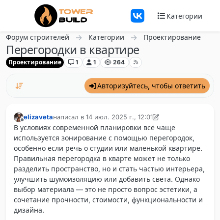
Перейти к содержанию
Категории
Форум строителей
Категории
Проектирование
Перегородки в квартире
Проектирование
1
1
264
Авторизуйтесь, чтобы ответить
elizaveta
написал в
14 июл. 2025 г., 12:01
отредактировано sofia
Не в сети
В условиях современной планировки всё чаще
используется зонирование с помощью перегородок,
особенно если речь о студии или маленькой квартире.
Правильная перегородка в кварте может не только
разделить пространство, но и стать частью интерьера,
улучшить шумоизоляцию или добавить света. Однако
выбор материала — это не просто вопрос эстетики, а
сочетание прочности, стоимости, функциональности и
дизайна.