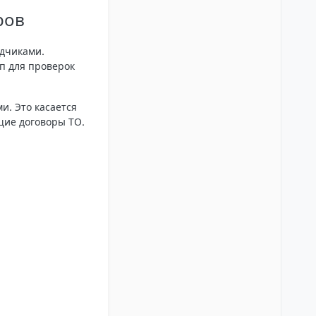
ров
ядчиками.
п для проверок
и. Это касается
ущие договоры ТО.