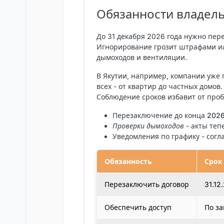
Обязанности владел
До 31 декабря 2026 года нужно пе
Игнорирование грозит штрафами ил
дымоходов и вентиляции.
В Якутии, например, компании уже 
всех - от квартир до частных домов
Соблюдение сроков избавит от проб
Перезаключение до конца 202
Проверки дымоходов
- акты теп
Уведомления по графику
- согл
Обязанность
Срок
Перезаключить договор
31.12
Обеспечить доступ
По за