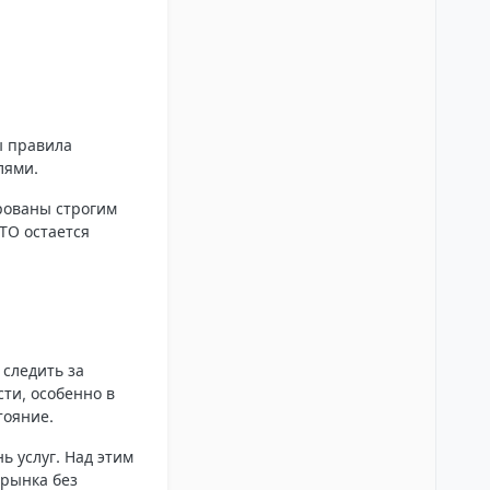
ы правила
лями.
ированы строгим
ТО остается
 следить за
ти, особенно в
тояние.
 услуг. Над этим
 рынка без