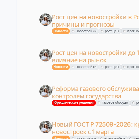
Рост цен на новостройки в Р
причины и прогнозы
Новости
новостройки
рост цен
прогно
Рост цен на новостройки до 
влияние на рынок
Новости
новостройки
рост цен
прогно
Реформа газового обслужива
контролем государства
Юридические решения
газовое оборудо
р
Новый ГОСТ Р 72509-2026: к
новостроек с 1 марта
Новости
гост отделка
новостройки
кач