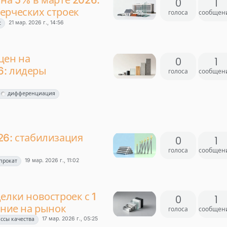
на 5% в марте 2026:
0
1
ерческих строек
голоса
сообщен
21 мар. 2026 г., 14:56
с
цен на
0
1
6: лидеры
голоса
сообщен
дифференциация
26: стабилизация
0
1
голоса
сообщен
19 мар. 2026 г., 11:02
прокат
елки новостроек с 1
0
1
яние на рынок
голоса
сообщен
17 мар. 2026 г., 05:25
ссы качества