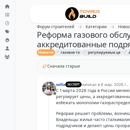
Перейти к содержанию
Форум строителей
Категории
Новос
Реформа газового обслу
аккредитованные подр
Новости
газовое то
регулируемые це
Сначала старые
sofia
написал в
6 мар. 2026 г.,
ЭКСПЕРТ
отредактировано
С 1 марта 2026 года в России меня
Не в сети
регулирует цены, а аккредитованны
избежать монополии газораспредели
Реформа решает проблемы, возникш
Владельцы жилья часто сталкивал
подрядчиков и делают цены прозра