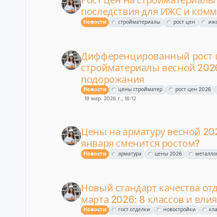
Рост цен на стройматериалы 
последствия для ИЖС и комм
Новости
стройматериалы
рост цен
иж
Дифференцированный рост 
стройматериалы весной 202
подорожания
Новости
цены стройматер
рост цен 2026
19 мар. 2026 г., 16:12
Цены на арматуру весной 20
января сменится ростом?
Новости
арматура
цены 2026
металло
Новый стандарт качества отд
марта 2026: 8 классов и вли
Новости
гост отделки
новостройки
кла