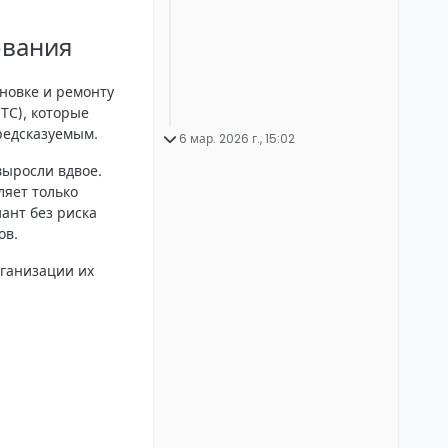
ования
новке и ремонту
ТС), которые
редсказуемым.
6 мар. 2026 г., 15:02
выросли вдвое.
ляет только
ант без риска
ов.
рганизации их