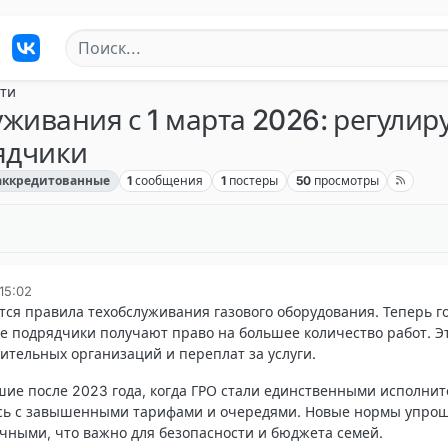
ти
живания с 1 марта 2026: регули
ядчики
аккредитованные
1
сообщения
1
постеры
50
просмотры
 15:02
ются правила техобслуживания газового оборудования. Теперь г
е подрядчики получают право на большее количество работ. Э
тельных организаций и переплат за услуги.
ие после 2023 года, когда ГРО стали единственными исполнит
ись с завышенными тарифами и очередями. Новые нормы упро
чными, что важно для безопасности и бюджета семей.