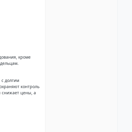
дования, кроме
адельцам.
 с долгим
сохраняют контроль
я снижает цены, а