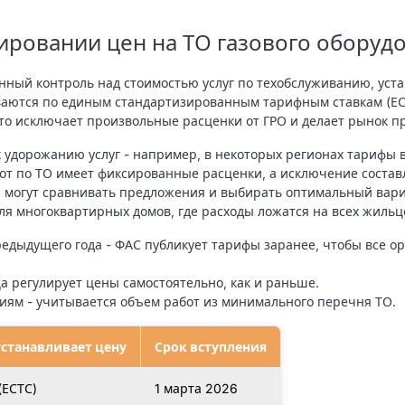
лировании цен на ТО газового оборуд
нный контроль над стоимостью услуг по техобслуживанию, уста
аются по единым стандартизированным тарифным ставкам (ЕС
то исключает произвольные расценки от ГРО и делает рынок п
 удорожанию услуг - например, в некоторых регионах тарифы 
т по ТО имеет фиксированные расценки, а исключение состав
 могут сравнивать предложения и выбирать оптимальный вари
для многоквартирных домов, где расходы ложатся на всех жильц
редыдущего года
- ФАС публикует тарифы заранее, чтобы все о
а регулирует цены самостоятельно, как и раньше.
ниям
- учитывается объем работ из минимального перечня ТО.
устанавливает цену
Срок вступления
(ЕСТС)
1 марта 2026