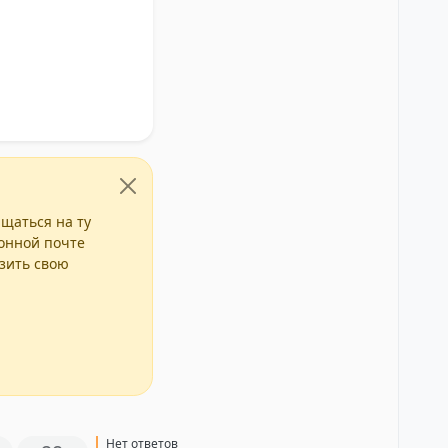
ащаться на ту
ронной почте
азить свою
Нет ответов