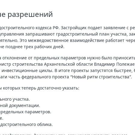
аче разрешений
адостроительного кодекса РФ. Застройщик подает заявление с р
оуправления запрашивают градостроительный план участка, з
оятельно. Это межведомственное взаимодействие работает чер
е позднее трех рабочих дней.
а отклонение от предельных параметров нужно было приноси
инистр строительства Архангельской области Владимир Полежаев
т инвестиционные циклы. В итоге проекты запустятся быстрее, 
аги часть федерального проекта “Новый ритм строительства”.
 которых теперь достаточно указать:
ного участка.
ной документации.
предельных параметров.
е.
достроительного облика.