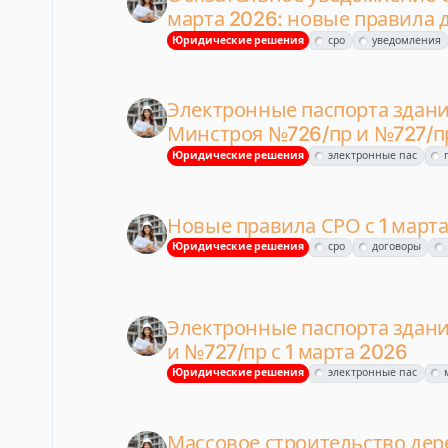
марта 2026: новые правила 
Юридические решения
сро
уведомления
Электронные паспорта зданий
Минстроя №726/пр и №727/п
Юридические решения
электронные пас
Новые правила СРО с 1 марта
Юридические решения
сро
договоры
Электронные паспорта здан
и №727/пр с 1 марта 2026
Юридические решения
электронные пас
Массовое строительство дер