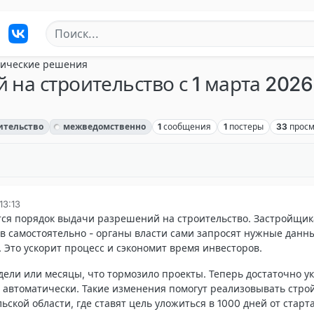
ические решения
на строительство с 1 марта 202
ительство
межведомственно
1
сообщения
1
постеры
33
прос
13:13
ется порядок выдачи разрешений на строительство. Застройщи
в самостоятельно - органы власти сами запросят нужные данн
Это ускорит процесс и сэкономит время инвесторов.
дели или месяцы, что тормозило проекты. Теперь достаточно у
т автоматически. Такие изменения помогут реализовывать стро
ьской области, где ставят цель уложиться в 1000 дней от старт