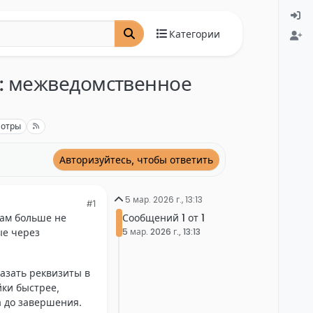
Категории
6: межведомственное
мотры
Авторизуйтесь, чтобы ответить
5 мар. 2026 г., 13:13
#1
Сообщений 1 от 1
кам больше не
5 мар. 2026 г., 13:13
ые через
казать реквизиты в
йки быстрее,
а до завершения.