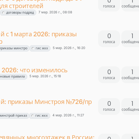
0
1
для строителей
голоса
сообщен
7 мар. 2026 г., 08:08
договоры подряд
 с 1 марта 2026: приказы
0
1
р
голоса
сообщен
5 мар. 2026 г., 16:20
приказы минстро
гис жкх
 2026: что изменилось
0
1
5 мар. 2026 г., 15:18
новые правила
голоса
сообщен
ий: приказы Минстроя №726/пр
0
1
голоса
сообщен
4 мар. 2026 г., 11:27
минстрой приказ
гис жкх
евянных многоэтажек в России: