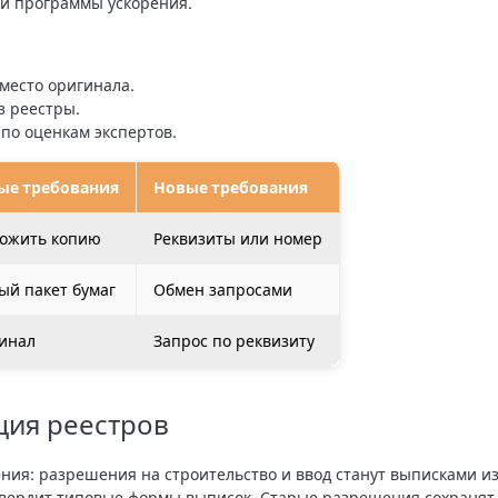
ои программы ускорения.
место оригинала.
з реестры.
по оценкам экспертов.
ые требования
Новые требования
ожить копию
Реквизиты или номер
ый пакет бумаг
Обмен запросами
инал
Запрос по реквизиту
ция реестров
ния: разрешения на строительство и ввод станут выписками из
вердит типовые формы выписок. Старые разрешения сохранят 