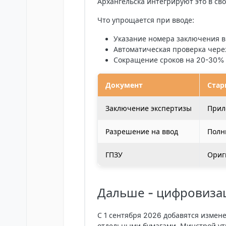
Архангельска интегрируют это в св
Что упрощается при вводе:
Указание номера заключения в
Автоматическая проверка чере
Сокращение сроков на 20-30% 
Документ
Стар
Заключение экспертизы
Прил
Разрешение на ввод
Полн
ГПЗУ
Ориг
Дальше - цифровиза
С 1 сентября 2026 добавятся измене
отдельными бумагами. Минстрой ут