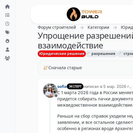
Перейти к содержанию
Форум строителей
Категории
Юрид
Упрощение разрешений 
взаимодействие
Юридические решения
разрешения
стро
Сначала старые
sofia
написал в
5 мар. 2026 г., 
ЭКСПЕРТ
отредактировано
С 1 марта 2026 года в России меня
Не в сети
придется собирать пачки документо
межведомственное взаимодействие. 
Раньше на сбор справок уходили не
заявлении, и все остальное сделаю
особенно в регионах вроде Архангел