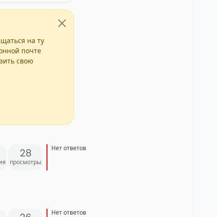
ащаться на ту
ронной почте
азить свою
Нет ответов
28
ия
просмотры
Нет ответов