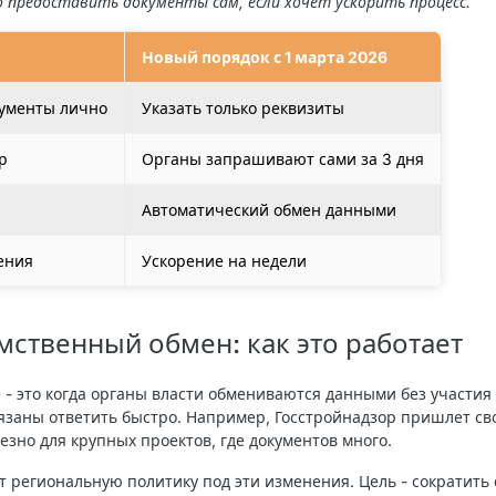
 предоставить документы сам, если хочет ускорить процесс.
Новый порядок с 1 марта 2026
кументы лично
Указать только реквизиты
р
Органы запрашивают сами за 3 дня
Автоматический обмен данными
ения
Ускорение на недели
ственный обмен: как это работает
 это когда органы власти обмениваются данными без участия 
обязаны ответить быстро. Например, Госстройнадзор пришлет с
лезно для крупных проектов, где документов много.
ят региональную политику под эти изменения. Цель - сократить