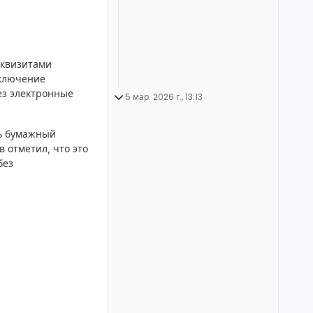
еквизитами
аключение
ез электронные
5 мар. 2026 г., 13:13
ть бумажный
 отметил, что это
без