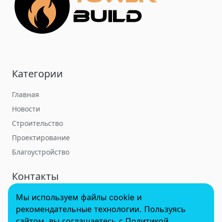
Категории
Главная
Новости
Строительство
Проектирование
Благоустройство
Контакты
Мы используем файлы cookie и
towerbuildforum@yandex.ru
рекомендательные технологии. Пользуясь
сайтом, вы соглашаетесь с Политикой