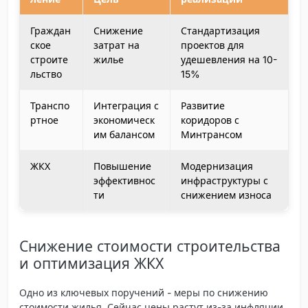
Граждан
Снижение
Стандартизация
ское
затрат на
проектов для
строите
жилье
удешевления на 10-
льство
15%
Транспо
Интеграция с
Развитие
ртное
экономическ
коридоров с
им балансом
Минтрансом
ЖКХ
Повышение
Модернизация
эффективнос
инфраструктуры с
ти
снижением износа
Снижение стоимости строительства
и оптимизация ЖКХ
Одно из ключевых поручений - меры по снижению
стоимости жилья. Сейчас цены растут из-за инфляции