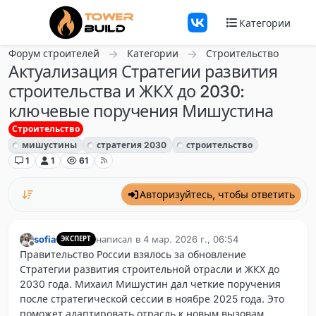
Перейти к содержанию
Категории
Форум строителей
Категории
Строительство
Актуализация Стратегии развития
строительства и ЖКХ до 2030:
ключевые поручения Мишустина
Строительство
мишустины
стратегия 2030
строительство
1
1
61
Авторизуйтесь, чтобы ответить
sofia
написал в
4 мар. 2026 г., 06:54
ЭКСПЕРТ
отредактировано
Не в сети
Правительство России взялось за обновление
Стратегии развития строительной отрасли и ЖКХ до
2030 года. Михаил Мишустин дал четкие поручения
после стратегической сессии в ноябре 2025 года. Это
поможет адаптировать отрасль к новым вызовам,