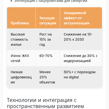
Интеграция с нацпроектами для синергии.
Ожидаемый
Текущая
эффект от
Проблема
ситуация
актуализации
Высокая
Рост на
Снижение на 10-
стоимость
15% за
20% к 2030
жилья
год
Износ ЖКХ
60-70%
Снижение до 30% с
сетей
модернизацией
Низкая
Менее
50%+ с переходом
цифровизац
20%
на digital
ия
объектов
Технологии и интеграция с
пространственным развитием