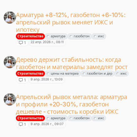
Арматура +8-12%, газобетон +6-10%:
апрельский рывок меняет ИЖС и
ипотеку
Строительство
арматура
газобетон
ижс
22 апр. 2026 г., 08:11
1
Дерево держит стабильность: когда
газобетон и материалы замедлят рост
Строительство
цены на материа
газобетон и дер
ижс
9 апр. 2026 г., 13:09
1
Апрельский рывок металла: арматура
и профили +20-30%, газобетон
дешевле - стоимость коробки ИЖС
Строительство
арматура
газобетон
ижс
9 апр. 2026 г., 09:07
1