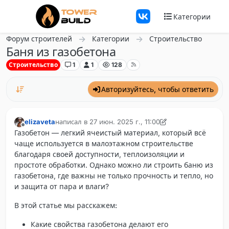
Перейти к содержанию
Категории
Форум строителей
Категории
Строительство
Баня из газобетона
Строительство
1
1
128
Авторизуйтесь, чтобы ответить
elizaveta
написал в
27 июн. 2025 г., 11:00
отредактировано sofia
Не в сети
Газобетон
— легкий ячеистый материал, который всё
чаще используется в малоэтажном строительстве
благодаря своей доступности, теплоизоляции и
простоте обработки. Однако можно ли строить баню из
газобетона, где важны не только прочность и тепло, но
и защита от пара и влаги?
В этой статье мы расскажем:
Какие свойства газобетона делают его