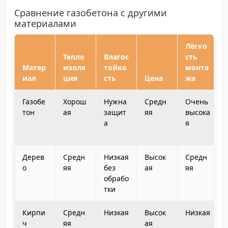
Сравнение газобетона с другими
материалами
Лёгко
Тепло
Влагос
сть
Матер
изоля
тойко
монта
иал
ция
сть
Цена
жа
Газобе
Хорош
Нужна
Средн
Очень
тон
ая
защит
яя
высока
а
я
Дерев
Средн
Низкая
Высок
Средн
о
яя
без
ая
яя
обрабо
тки
Кирпи
Средн
Низкая
Высок
Низкая
ч
яя
ая