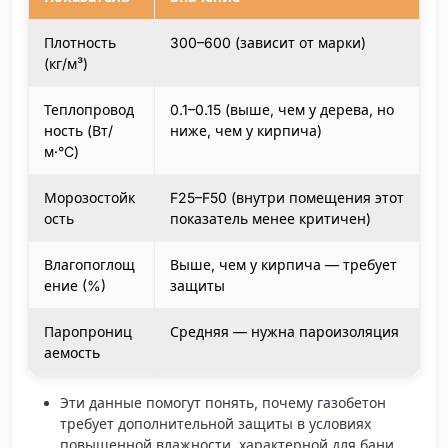
Плотность
300–600 (зависит от марки)
(кг/м³)
Теплопровод
0.1–0.15 (выше, чем у дерева, но
ность (Вт/
ниже, чем у кирпича)
м·°C)
Морозостойк
F25–F50 (внутри помещения этот
ость
показатель менее критичен)
Влагопоглощ
Выше, чем у кирпича — требует
ение (%)
защиты
Паропрониц
Средняя — нужна пароизоляция
аемость
Эти данные помогут понять, почему газобетон
требует дополнительной защиты в условиях
повышенной влажности, характерной для бани.