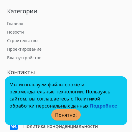
Категории
Главная
Новости
Строительство
Проектирование
Благоустройство
Контакты
Мы используем файлы cookie и
towerbuildforum@yandex.ru
рекомендательные технологии. Пользуясь
сайтом, вы соглашаетесь с Политикой
обработки персональных данных
Подробнее
© 2022 - 2025 InvestSteel, Inc. Все права защищены.
Понятно!
Политика конфиденциальности