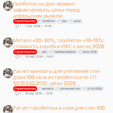
Газобетон на дне: момент
зафиксировать цены перед
апрельским рывком
Строительство
газобетон
ижс
цены
7 апр. 2026 г., 10:39
1
Металл +20-30%, газобетон +10-15%:
стоимость коробки ИЖС к весне 2026
Строительство
ижс
стройматериалы
цены 2026
26 мар. 2026 г., 15:00
1
Расчет минваты для утепления стен
дома 100 кв.м из газобетона по СП
50.13330.2012: цены 2026
Строительство
минвата
утепление стен
сп 50.13330
18 мар. 2026 г., 12:55
1
Расчет газобетона и клея для стен 100