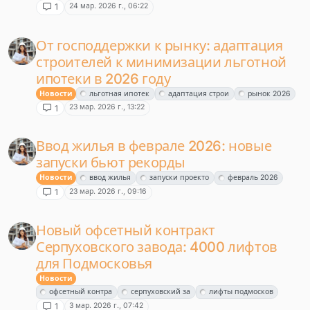
24 мар. 2026 г., 06:22
1
От господдержки к рынку: адаптация
строителей к минимизации льготной
ипотеки в 2026 году
Новости
льготная ипотек
адаптация строи
рынок 2026
23 мар. 2026 г., 13:22
1
Ввод жилья в феврале 2026: новые
запуски бьют рекорды
Новости
ввод жилья
запуски проекто
февраль 2026
23 мар. 2026 г., 09:16
1
Новый офсетный контракт
Серпуховского завода: 4000 лифтов
для Подмосковья
Новости
офсетный контра
серпуховский за
лифты подмосков
3 мар. 2026 г., 07:42
1