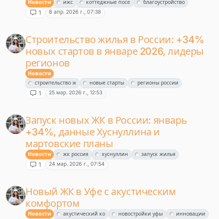
Новости
ижс
коттеджные посе
благоустройство
8 апр. 2026 г., 07:38
1
Строительство жилья в России: +34%
новых стартов в январе 2026, лидеры
регионов
Новости
строительство ж
новые старты
регионы россии
25 мар. 2026 г., 12:53
1
Запуск новых ЖК в России: январь
+34%, данные Хуснуллина и
мартовские планы
Новости
жк россия
хуснуллин
запуск жилья
24 мар. 2026 г., 07:54
1
Новый ЖК в Уфе с акустическим
комфортом
Новости
акустический ко
новостройки уфы
инновации