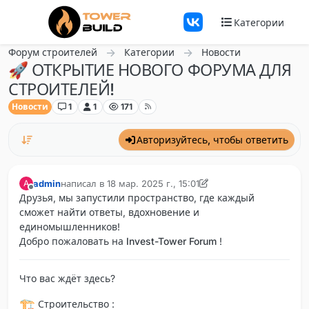
Перейти к содержанию
Категории
Форум строителей
Категории
Новости
🚀 ОТКРЫТИЕ НОВОГО ФОРУМА ДЛЯ
СТРОИТЕЛЕЙ!
Новости
1
1
171
Авторизуйтесь, чтобы ответить
admin
написал в
18 мар. 2025 г., 15:01
A
отредактировано admin
Не в сети
Друзья, мы запустили пространство, где каждый
сможет найти ответы, вдохновение и
единомышленников!
Добро пожаловать на
Invest-Tower Forum
!
Что вас ждёт здесь
?
️ Строительство :