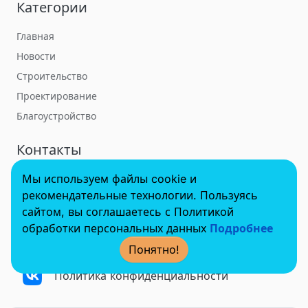
Категории
Главная
Новости
Строительство
Проектирование
Благоустройство
Контакты
Мы используем файлы cookie и
towerbuildforum@yandex.ru
рекомендательные технологии. Пользуясь
сайтом, вы соглашаетесь с Политикой
обработки персональных данных
Подробнее
© 2022 - 2025 InvestSteel, Inc. Все права защищены.
Понятно!
Политика конфиденциальности