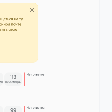
ащаться на ту
ронной почте
азить свою
Нет ответов
113
ия
просмотры
Нет ответов
99