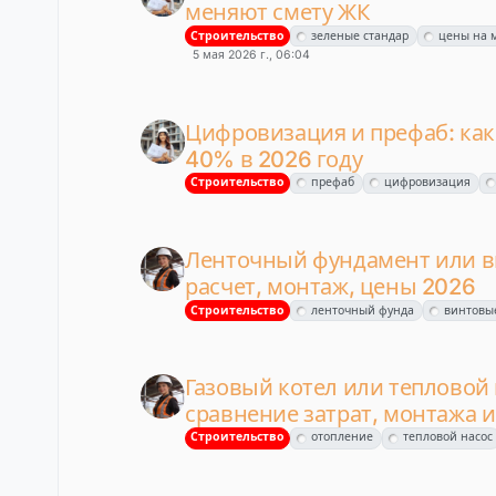
меняют смету ЖК
Строительство
зеленые стандар
цены на 
5 мая 2026 г., 06:04
Цифровизация и префаб: как
40% в 2026 году
Строительство
префаб
цифровизация
Ленточный фундамент или ви
расчет, монтаж, цены 2026
Строительство
ленточный фунда
винтовы
Газовый котел или тепловой 
сравнение затрат, монтажа и
Строительство
отопление
тепловой насос