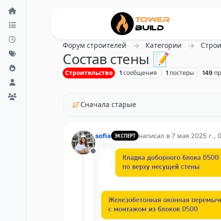
Перейти к содержанию
Форум строителей
Категории
Строи
Состав стены 📝
Строительство
1
сообщения
1
постеры
149
п
Сначала старые
sofia
написал в
7 мая 2025 г., 0
ЭКСПЕРТ
отредактировано
Не в сети