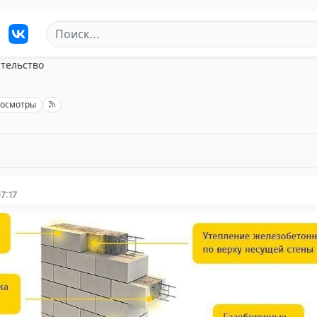
тельство
росмотры
7:17