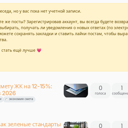
еседа, но у вас пока нет учетной записи.
е же посты? Зарегистрировав аккаунт, вы всегда будете возвр
выбирать, получать ли уведомления о новых ответах (по элект
можете сохранять закладки и ставить лайки постам, чтобы выр
тва.
 стать ещё лучше 💗
ету ЖК на 12-15%:
0
1
в 2026
голоса
сообщен
и
экономия смета
как зеленые стандарты
0
1