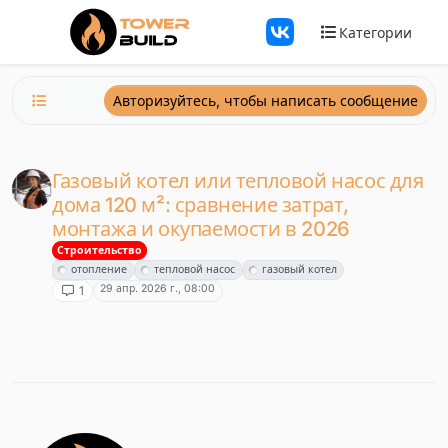
Перейти к содержанию
Категории
Авторизуйтесь, чтобы написать сообщение
Газовый котел или тепловой насос для
дома 120 м²: сравнение затрат,
монтажа и окупаемости в 2026
Строительство
отопление
тепловой насос
газовый котел
29 апр. 2026 г., 08:00
1