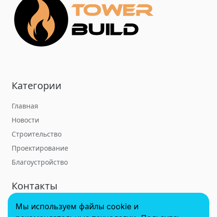
Категории
Главная
Новости
Строительство
Проектирование
Благоустройство
Контакты
Мы используем файлы cookie и
towerbuildforum@yandex.ru