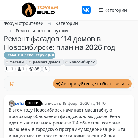
Перейти к содержанию
Категории
Форум строителей
Категории
Ремонт и реконструкция
Ремонт фасадов 114 домов в
Новосибирске: план на 2026 год
Ремонт и реконструкция
фасады
ремонт домов
новосибирск
1
1
35
Авторизуйтесь, чтобы ответить
sofia
написал в
18 февр. 2026 г., 14:10
ЭКСПЕРТ
отредактировано
Не в сети
В этом году Новосибирск начинает масштабную
программу обновления фасадов жилых домов. Речь
идет о капитальном ремонте 114 объектов, которые
включены в городскую программу модернизации. Эта
инициатива не просто восстановит внешний вид