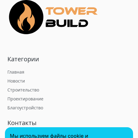
Категории
Главная
Новости
Строительство
Проектирование
Благоустройство
Контакты
Мы используем файлы cookie и
towerbuildforum@yandex.ru