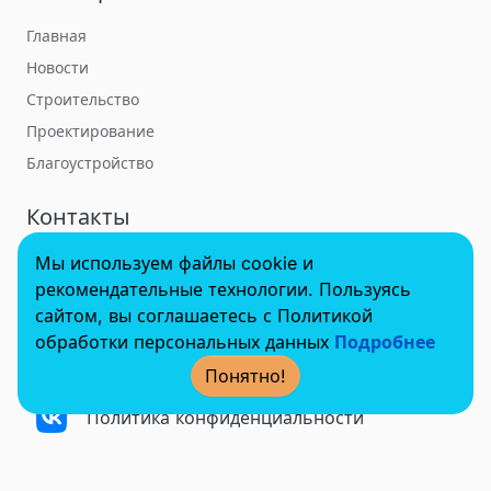
Главная
Новости
Строительство
Проектирование
Благоустройство
Контакты
Мы используем файлы cookie и
towerbuildforum@yandex.ru
рекомендательные технологии. Пользуясь
сайтом, вы соглашаетесь с Политикой
обработки персональных данных
Подробнее
© 2022 - 2025 InvestSteel, Inc. Все права защищены.
Понятно!
Политика конфиденциальности