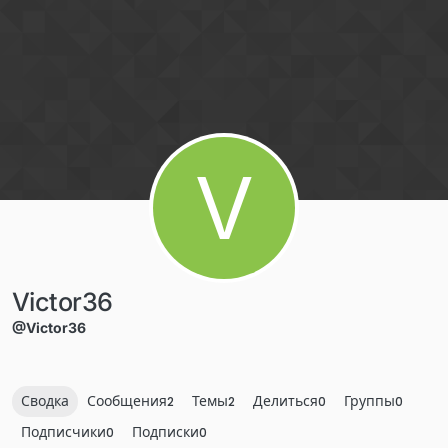
Перейти к содержанию
V
Victor36
@Victor36
Сводка
Сообщения
Темы
Делиться
Группы
2
2
0
0
Подписчики
Подписки
0
0