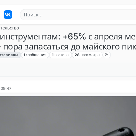
тельство
инструментам: +65% с апреля ме
пора запасаться до майского пи
атериалы
1
сообщения
1
постеры
28
просмотры
 09:47