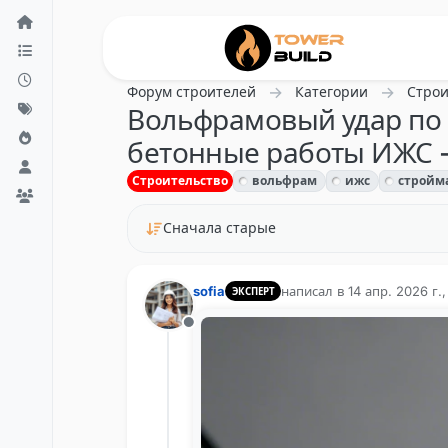
Перейти к содержанию
Форум строителей
Категории
Строи
Вольфрамовый удар по 
бетонные работы ИЖС - 
Строительство
вольфрам
ижс
стройм
Сначала старые
sofia
написал в
14 апр. 2026 г.,
ЭКСПЕРТ
отредактировано
Не в сети