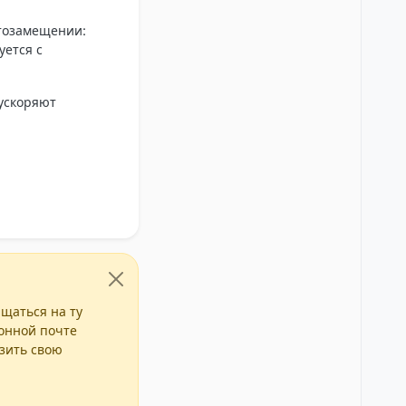
ртозамещении:
уется с
 ускоряют
ащаться на ту
ронной почте
азить свою