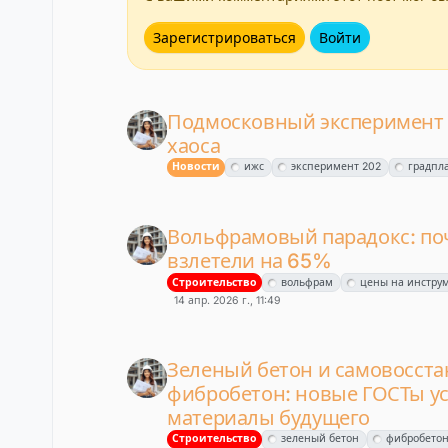
Зарегистрироваться
Войти
Подмосковный эксперимент 
хаоса
Новости
ижс
эксперимент 202
градпл
Вольфрамовый парадокс: по
взлетели на 65%
Строительство
вольфрам
цены на инстру
14 апр. 2026 г., 11:49
Зеленый бетон и самовосст
фибробетон: новые ГОСТы у
материалы будущего
Строительство
зеленый бетон
фибробето