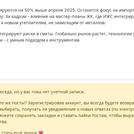
зируются на 50% выше апреля 2025. Останется фокус на импо
. За кадром - влияние на мастер-планы ЖК, где ИЖС интегрир
 к новым утеплителям, не зависящим от металлов.
тегрируют риски в сметы. Глобально рынок растет, технологии
 - с умным подходом к инструментам.
еседа, но у вас пока нет учетной записи.
е же посты? Зарегистрировав аккаунт, вы всегда будете возвр
выбирать, получать ли уведомления о новых ответах (по элект
можете сохранять закладки и ставить лайки постам, чтобы выр
тва.
 стать ещё лучше 💗