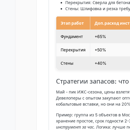
Перекрытия
: Сверла для бетон
Стены
: Шлифовка и резка треб
Этап работ
Доп.расход инс
Фундамент
+65%
Перекрытия
+50%
Стены
+40%
Стратегии запасов: что
Май - пик ИЖС-сезона, цены взлетя
Девелоперы с опытом закупают опт
кобальтовые вставки, но они на 20%
Пример: группа из 5 объектов в Мо
хранение простое, срок годности 2-
инструмент за час.
Логика: лучше пе