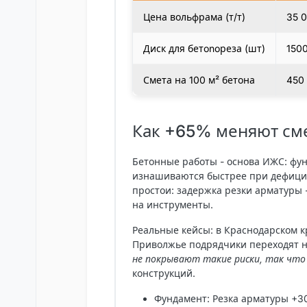
Цена вольфрама (т/т)
35 
Диск для бетonoреза (шт)
150
Смета на 100 м² бетона
450
Как +65% меняют см
Бетонные работы - основа ИЖС: фу
изнашиваются быстрее при дефиците
простои: задержка резки арматуры 
на инструменты.
Реальные кейсы: в Краснодарском к
Приволжье подрядчики переходят на
не покрывают такие риски, так что 
конструкций.
Фундамент
: Резка арматуры +3