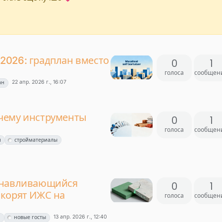
2026: градплан вместо
0
1
голоса
сообщен
22 апр. 2026 г., 16:07
ан
чему инструменты
0
1
голоса
сообщен
м
стройматериалы
анавливающийся
0
1
скорят ИЖС на
голоса
сообщен
13 апр. 2026 г., 12:40
н
новые госты