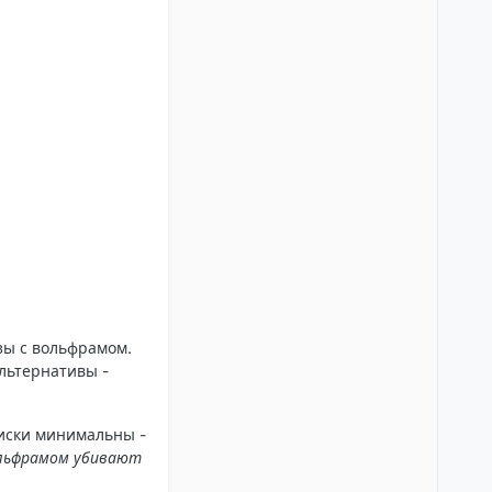
зы с вольфрамом.
льтернативы -
Риски минимальны -
ольфрамом убивают