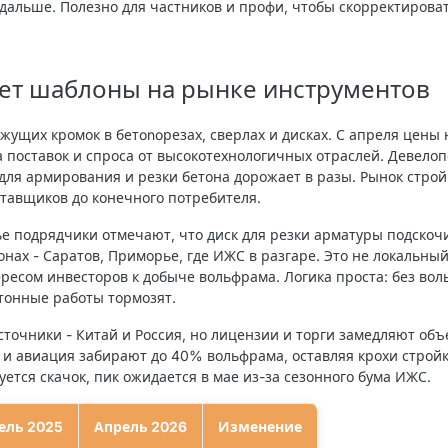
дальше. Полезно для частников и профи, чтобы скорректирова
ет шаблоны на рынке инструментов
жущих кромок в бетonoрезах, сверлах и дисках. С апреля цены 
а поставок и спроса от высокотехнологичных отраслей. Девел
для армирования и резки бетона дорожает в разы. Рынок стро
ставщиков до конечного потребителя.
е подрядчики отмечают, что диск для резки арматуры подскочи
онах - Саратов, Приморье, где ИЖС в разгаре. Это не локальный
ресом инвесторов к добыче вольфрама. Логика проста: без вол
етонные работы тормозят.
сточники - Китай и Россия, но лицензии и торги замедляют об
а и авиация забирают до 40% вольфрама, оставляя крохи стройк
руется скачок, пик ожидается в мае из-за сезонного бума ИЖС.
ель 2025
Апрель 2026
Изменение