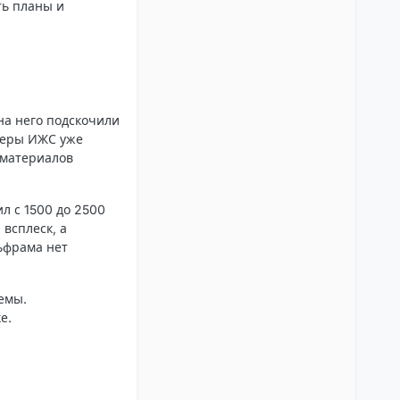
ть планы и
на него подскочили
оперы ИЖС уже
йматериалов
л с 1500 до 2500
 всплеск, а
ьфрама нет
ъемы.
е.