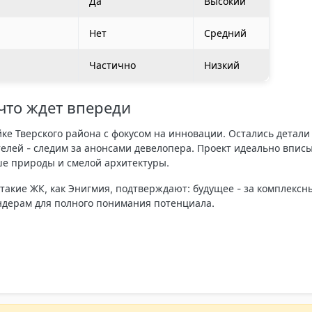
Да
Высокий
Нет
Средний
Частично
Низкий
что ждет впереди
йке Тверского района с фокусом на инновации. Остались детали
телей - следим за анонсами девелопера. Проект идеально впис
е природы и смелой архитектуры.
 такие ЖК, как
Энигмия
, подтверждают: будущее - за комплекс
ндерам для полного понимания потенциала.