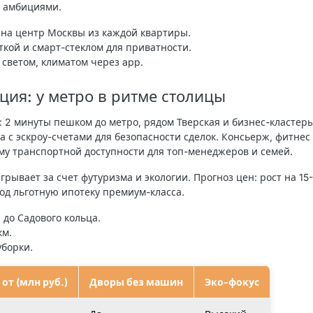
и амбициями.
 на центр Москвы из каждой квартиры.
ткой и смарт-стеклом для приватности.
 светом, климатом через app.
ция: у метро в ритме столицы
я: 2 минуты пешком до метро, рядом Тверская и бизнес-кластер
а с эскроу-счетами для безопасности сделок. Консьерж, фитнес
му транспортной доступности для топ-менеджеров и семей.
рывает за счет футуризма и экологии. Прогноз цен: рост на 15
од льготную ипотеку премиум-класса.
 до Садового кольца.
км.
уборки.
 от (млн руб.)
Дворы без машин
Эко-фокус