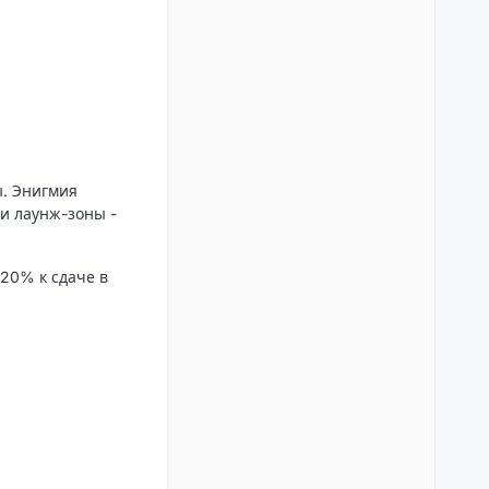
ы.
Энигмия
 и лаунж-зоны -
-20% к сдаче в