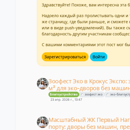
Здравствуйте! Похоже, вам интересна эта б
Надоело каждый раз пролистывать одни и т
же страницу, где были раньше, и сможете 
или в виде push-уведомлений). Вы также с
благодарность другим участникам сообщес
С вашими комментариями этот пост мог бы
Зарегистрироваться
Войти
Зоофест Эко в Крокус Экспо:
м² для эко-дворов без маши
Благоустройство
зоофест эко
эко-благоус
23 апр. 2026 г., 13:47
Масштабный ЖК Первый Наг
порту: дворы без машин, пр