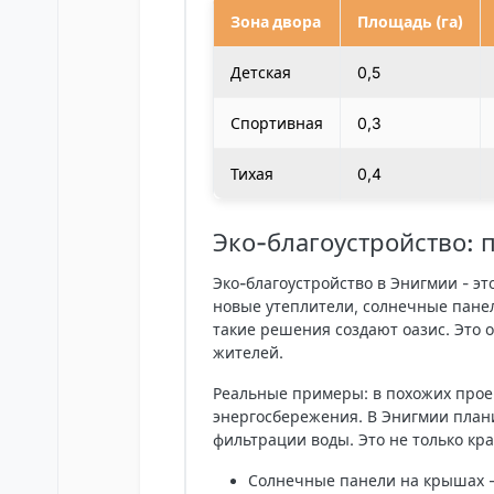
Зона двора
Площадь (га)
Детская
0,5
Спортивная
0,3
Тихая
0,4
Эко-благоустройство: 
Эко-благоустройство
в
Энигмии
- эт
новые утеплители, солнечные панел
такие решения создают оазис. Это 
жителей.
Реальные примеры: в похожих прое
энергосбережения. В
Энигмии
плани
фильтрации воды. Это не только кра
Солнечные панели
на крышах -