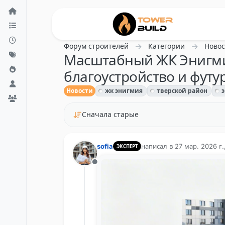
Перейти к содержанию
Форум строителей
Категории
Новос
Масштабный ЖК Энигмия
благоустройство и футу
Новости
жк энигмия
тверской район
э
Сначала старые
sofia
написал в
27 мар. 2026 г.
ЭКСПЕРТ
отредактировано
Не в сети