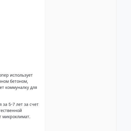
опер использует
нном бетоном,
ет коммуналку для
за 5-7 лет за счет
тественной
т микроклимат.