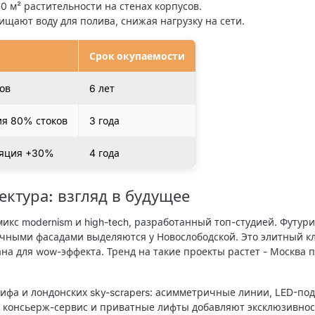
0 м² растительности на стенах корпусов.
ищают воду для полива, снижая нагрузку на сети.
Срок окупаемости
ов
6 лет
я 80% стоков
3 года
ляция +30%
4 года
ектура: взгляд в будущее
микс modernism и high-tech, разработанный топ-студией. Футур
ными фасадами выделяются у Новослободской. Это элитный кл
ана для wow-эффекта. Тренд на такие проекты растет - Москва
лифа
и лондонских sky-scrapers: асимметричные линии, LED-по
и
консьерж-сервис и приватные лифты добавляют эксклюзивнос