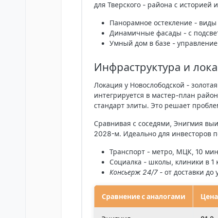
для Тверского - района с историей 
Панорамное остекление
- виды
Динамичные фасады
- с подсве
Умный дом
в базе - управление
Инфраструктура и лока
Локация у Новослободской - золота
интегрируется в мастер-план район
стандарт элиты. Это решает пробле
Сравнивая с соседями,
Энигмия
выиг
2028-м. Идеально для инвесторов п
Транспорт
- метро, МЦК, 10 мин
Социалка
- школы, клиники в 1 
Консьерж 24/7
- от доставки до 
Сравнение с аналогами
Цена