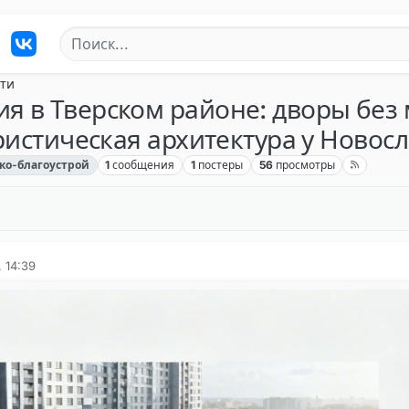
ти
 в Тверском районе: дворы без 
ристическая архитектура у Новос
ко-благоустрой
1
сообщения
1
постеры
56
просмотры
, 14:39