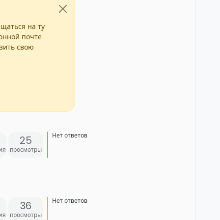
ащаться на ту
ронной почте
азить свою
Нет ответов
25
ия
просмотры
Нет ответов
36
ия
просмотры