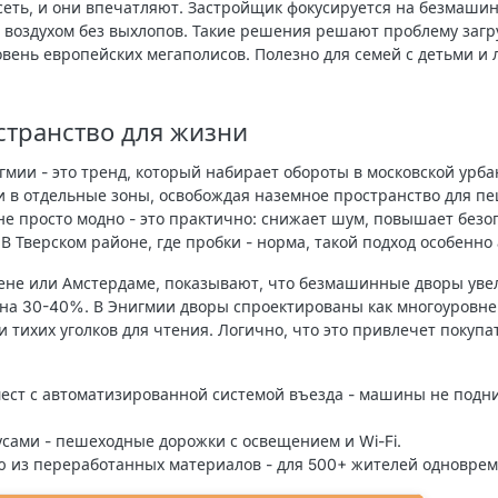
сеть, и они впечатляют. Застройщик фокусируется на
безмашин
 воздухом без выхлопов. Такие решения решают проблему заг
вень европейских мегаполисов. Полезно для семей с детьми и
странство для жизни
гмии
- это тренд, который набирает обороты в московской урба
 в отдельные зоны, освобождая наземное пространство для пе
 не просто модно - это практично: снижает шум, повышает безо
В Тверском районе, где пробки - норма, такой подход особенно 
гене или Амстердаме, показывают, что безмашинные дворы ув
 на 30-40%. В
Энигмии
дворы спроектированы как многоуровн
и тихих уголков для чтения. Логично, что это привлечет покупа
ест с автоматизированной системой въезда - машины не под
сами - пешеходные дорожки с освещением и Wi-Fi.
 из переработанных материалов - для 500+ жителей одноврем