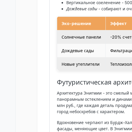
Вертикальное озеленение
- 500
Дождевые сады
- собирают и оч
Эко-решение
Эффект
Солнечные панели
-20% счет
Дождевые сады
Фильтраци
Новые утеплители
Теплоизо
Футуристическая архит
Архитектура
Энигмии
- это смелый 
панорамным остеклением и динамич
млн руб., где каждая деталь продум
город небоскребов с характером.
Вдохновение черпают из
Бурдж-Ха
фасады, меняющие цвет. В
Энигми