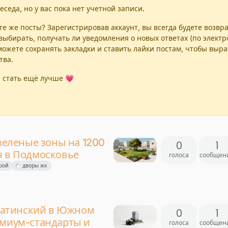
еседа, но у вас пока нет учетной записи.
е же посты? Зарегистрировав аккаунт, вы всегда будете возвр
выбирать, получать ли уведомления о новых ответах (по элект
можете сохранять закладки и ставить лайки постам, чтобы выр
тва.
 стать ещё лучше 💗
 зеленые зоны на 1200
0
1
н в Подмосковье
голоса
сообщен
трой
дворы жк
атинский в Южном
0
1
емиум-стандарты и
голоса
сообщен