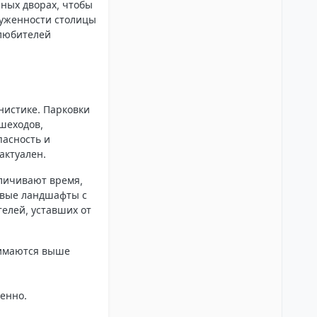
ных дворах
, чтобы
руженности столицы
 любителей
нистике. Парковки
шеходов,
пасность и
актуален.
еличивают время,
евые ландшафты с
телей, уставших от
нимаются выше
енно.