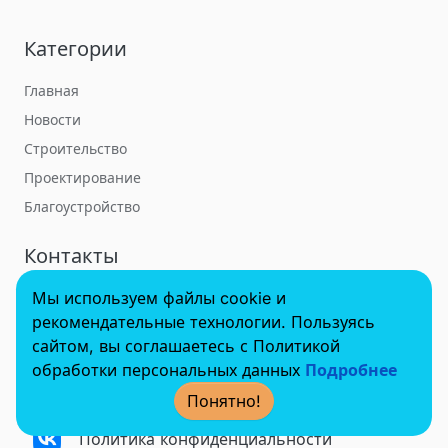
Категории
Главная
Новости
Строительство
Проектирование
Благоустройство
Контакты
Мы используем файлы cookie и
towerbuildforum@yandex.ru
рекомендательные технологии. Пользуясь
сайтом, вы соглашаетесь с Политикой
обработки персональных данных
Подробнее
© 2022 - 2025 InvestSteel, Inc. Все права защищены.
Понятно!
Политика конфиденциальности