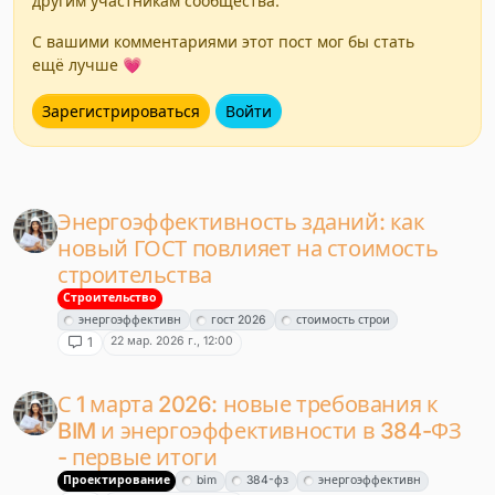
другим участникам сообщества.
С вашими комментариями этот пост мог бы стать
ещё лучше 💗
Зарегистрироваться
Войти
Энергоэффективность зданий: как
новый ГОСТ повлияет на стоимость
строительства
Строительство
энергоэффективн
гост 2026
стоимость строи
22 мар. 2026 г., 12:00
1
С 1 марта 2026: новые требования к
BIM и энергоэффективности в 384-ФЗ
- первые итоги
Проектирование
bim
384-фз
энергоэффективн