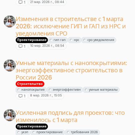
21 мар. 2026 г., 08:44
1
Изменения в строительстве с 1 марта
2026: исключение ГИП и ГАП из НРС и
уведомления СРО
Проектирование
гип гап
нрс
сро уведомления
10 мар. 2026 г., 08:54
1
Умные материалы с нанопокрытиями:
энергоэффективное строительство в
России 2026
Строительство
нанопокрытия
энергоэффективн
умные материалы
8 мар. 2026 г., 15:05
1
Усиленная подпись для проектов: что
изменилось с 1 марта
Проектирование
укэп
проектирование
требования 2026