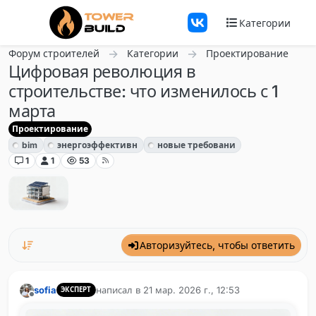
Перейти к содержанию
Категории
Форум строителей
Категории
Проектирование
Цифровая революция в
строительстве: что изменилось с 1
марта
Проектирование
bim
энергоэффективн
новые требовани
1
1
53
Авторизуйтесь, чтобы ответить
sofia
написал в
21 мар. 2026 г., 12:53
ЭКСПЕРТ
отредактировано
Не в сети