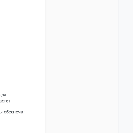
для
астет.
ты обеспечат