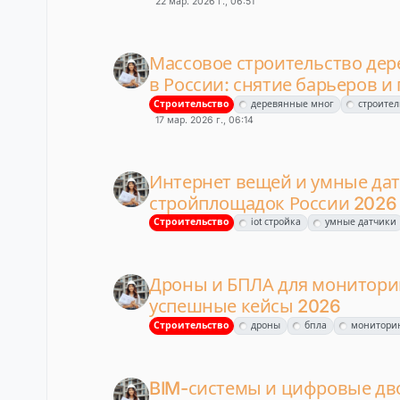
22 мар. 2026 г., 06:51
Массовое строительство де
в России: снятие барьеров и
Строительство
деревянные мног
строител
17 мар. 2026 г., 06:14
Интернет вещей и умные дат
стройплощадок России 2026
Строительство
iot стройка
умные датчики
Дроны и БПЛА для мониторин
успешные кейсы 2026
Строительство
дроны
бпла
мониторин
BIM-системы и цифровые дво