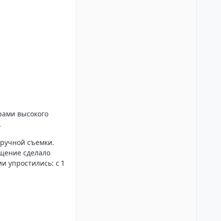
рами высокого
.
 ручной съемки.
ещение сделало
и упростились: с 1