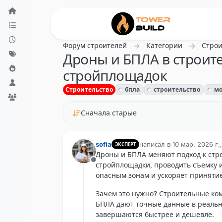
Перейти к содержанию
Форум строителей
Категории
Строи
Дроны и БПЛА в строите
стройплощадок
Строительство
бпла
строительство
мо
Сначала старые
sofia
написал в
10 мар. 2026 г.,
ЭКСПЕРТ
отредактировано
Дроны и БПЛА меняют подход к стро
Не в сети
стройплощадки, проводить съемку и
опасным зонам и ускоряет приняти
Зачем это нужно? Строительные ко
БПЛА дают точные данные в реально
завершаются быстрее и дешевле.