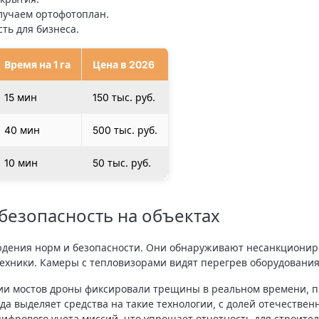
лучаем ортофотоплан.
сть для бизнеса.
Время на 1 га
Цена в 2026
15 мин
150 тыс. руб.
40 мин
500 тыс. руб.
10 мин
50 тыс. руб.
 безопасность на объектах
дения норм и безопасности. Они обнаруживают несанкционир
ехники. Камеры с тепловизорами видят перегрев оборудовани
ции мостов дроны фиксировали трещины в реальном времени, 
ода выделяет средства на такие технологии, с долей отечестве
ифрового учета миссий, что упрощает отчетность для строител