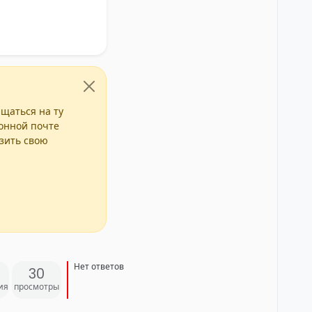
ащаться на ту
ронной почте
азить свою
Нет ответов
30
ия
просмотры