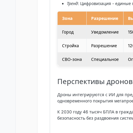
Тренд
: Цифровизация - единые
Зона
Разрешение
В
Город
Уведомление
15
Стройка
Разрешение
12
СВО-зона
Специальное
О
Перспективы дронов 
Дроны интегрируются с ИИ для пред
одновременного покрытия мегапроек
К 2030 году 46 тысяч БПЛА в гражд
безопасность без раздвоения систем