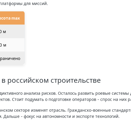
 платформы для миссий.
ысота max
0 м
0 м
граничено
в российском строительстве
иктивного анализа рисков. Осталось развить роевые системы 
тов. Стоит подумать о подготовке операторов - спрос на них р
анском секторе изменят отрасль. Гражданско-военные стандар
. Дальше - фокус на автономности и экспорте технологий.