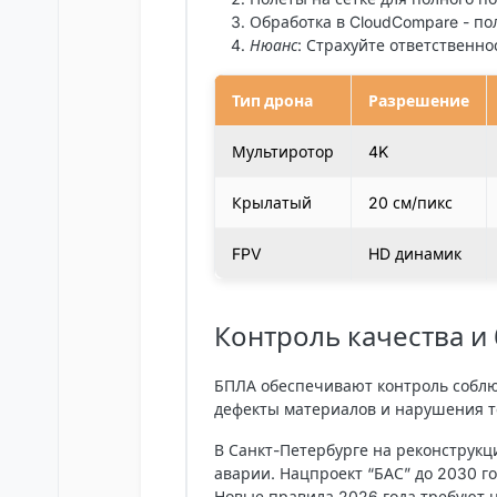
Обработка в CloudCompare - по
Нюанс
: Страхуйте ответственно
Тип дрона
Разрешение
Мультиротор
4K
Крылатый
20 см/пикс
FPV
HD динамик
Контроль качества и
БПЛА обеспечивают контроль соблю
дефекты материалов и нарушения т
В Санкт-Петербурге на реконструк
аварии. Нацпроект “БАС” до 2030 г
Новые правила 2026 года требуют ц