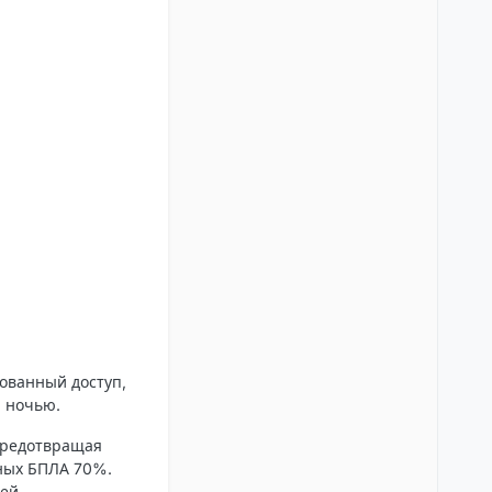
ованный доступ,
я ночью.
предотвращая
нных БПЛА 70%.
ей.