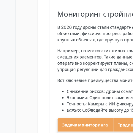
Мониторинг стройпл
В 2026 году дроны стали стандартн
объектами, фиксируя прогресс рабо
крупных объектах, где вручную про
Например, на московских жилых ко
смещения элементов. Такие данные
оперативно корректируют планы, с
упрощая регуляции для гражданског
Вот ключевые преимущества монит
Снижение рисков
: Дроны осма
Экономия
: Один полет заменяет
Точность
: Камеры с ИИ фиксир
Важно
: Соблюдайте высоту до 
Задача мониторинга
Тради