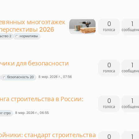
ревянных многоэтажек
0
1
 перспективы 2026
голоса
сообщен
ьство 2
нормативы
чики для безопасности
0
1
голоса
сообщен
8 мар. 2026 г., 07:56
безопасность 20
га строительства в России:
0
1
голоса
сообщен
8 мар. 2026 г., 06:55
г стро
йники: стандарт строительства
0
1