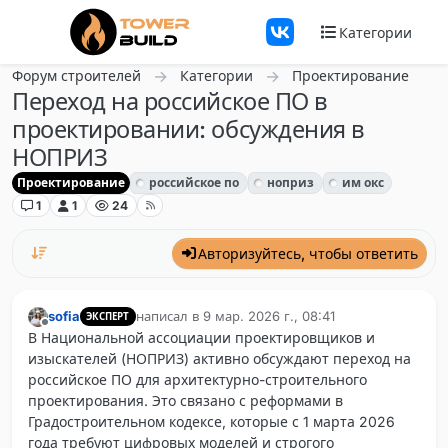
Перейти к содержанию
Категории
Форум строителей
Категории
Проектирование
Переход на российское ПО в
проектировании: обсуждения в
НОПРИЗ
Проектирование
российское по
ноприз
им окс
1
1
24
Авторизуйтесь, чтобы ответить
sofia
написал в
9 мар. 2026 г., 08:41
ЭКСПЕРТ
отредактировано
Не в сети
В Национальной ассоциации проектировщиков и
изыскателей (НОПРИЗ) активно обсуждают переход на
российское ПО для архитектурно-строительного
проектирования. Это связано с реформами в
Градостроительном кодексе, которые с 1 марта 2026
года требуют цифровых моделей и строгого