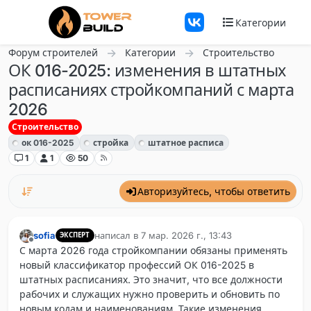
Перейти к содержанию
Категории
Форум строителей
Категории
Строительство
ОК 016-2025: изменения в штатных
расписаниях стройкомпаний с марта
2026
Строительство
ок 016-2025
стройка
штатное расписа
1
1
50
Авторизуйтесь, чтобы ответить
sofia
написал в
7 мар. 2026 г., 13:43
ЭКСПЕРТ
отредактировано
Не в сети
С марта 2026 года стройкомпании обязаны применять
новый классификатор профессий ОК 016-2025 в
штатных расписаниях. Это значит, что все должности
рабочих и служащих нужно проверить и обновить по
новым кодам и наименованиям. Такие изменения