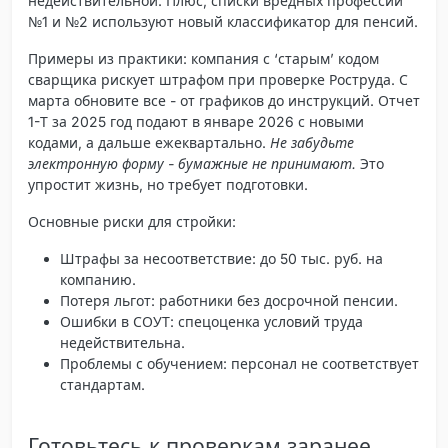
недействительной. Плюс, списки вредных профессий
№1 и №2 используют новый классификатор для пенсий.
Примеры из практики: компания с ‘старым’ кодом
сварщика рискует штрафом при проверке Роструда. С
марта обновите все - от графиков до инструкций. Отчет
1-Т за 2025 год подают в январе 2026 с новыми
кодами, а дальше ежеквартально.
Не забудьте
электронную форму - бумажные не принимают.
Это
упростит жизнь, но требует подготовки.
Основные риски для стройки:
Штрафы за несоответствие
: до 50 тыс. руб. на
компанию.
Потеря льгот
: работники без досрочной пенсии.
Ошибки в СОУТ
: спецоценка условий труда
недействительна.
Проблемы с обучением
: персонал не соответствует
стандартам.
Готовьтесь к проверкам заранее