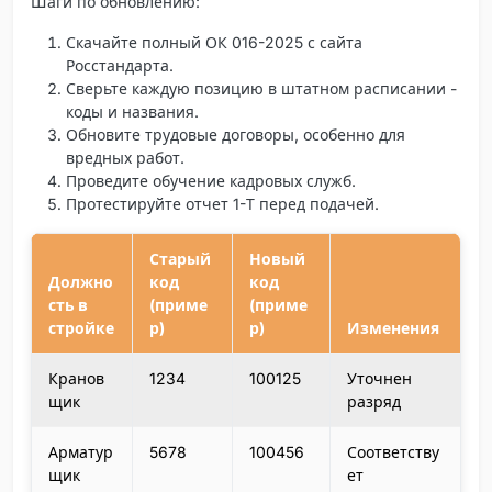
Шаги по обновлению:
Скачайте полный ОК 016-2025 с сайта
Росстандарта.
Сверьте каждую позицию в штатном расписании -
коды и названия.
Обновите трудовые договоры, особенно для
вредных работ.
Проведите обучение кадровых служб.
Протестируйте отчет 1-Т перед подачей.
Старый
Новый
Должно
код
код
сть в
(приме
(приме
стройке
р)
р)
Изменения
Кранов
1234
100125
Уточнен
щик
разряд
Арматур
5678
100456
Соответству
щик
ет