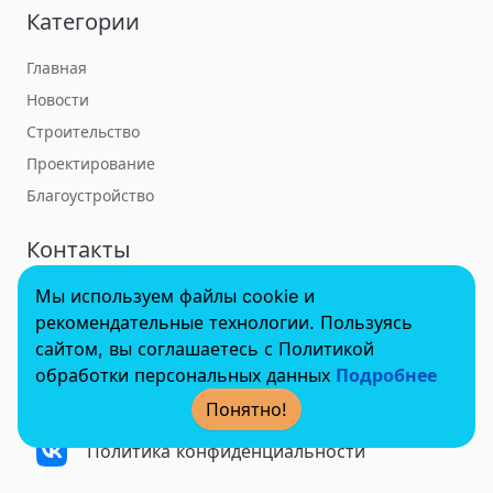
Категории
Главная
Новости
Строительство
Проектирование
Благоустройство
Контакты
Мы используем файлы cookie и
towerbuildforum@yandex.ru
рекомендательные технологии. Пользуясь
сайтом, вы соглашаетесь с Политикой
обработки персональных данных
Подробнее
© 2022 - 2025 InvestSteel, Inc. Все права защищены.
Понятно!
Политика конфиденциальности