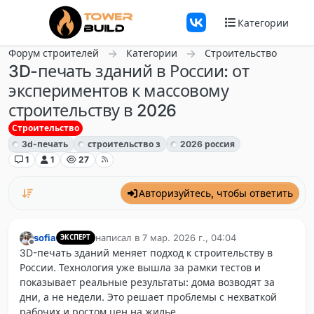
Перейти к содержанию
Категории
Форум строителей
Категории
Строительство
3D-печать зданий в России: от
экспериментов к массовому
строительству в 2026
Строительство
3d-печать
строительство з
2026 россия
1
1
27
Авторизуйтесь, чтобы ответить
sofia
написал в
7 мар. 2026 г., 04:04
ЭКСПЕРТ
отредактировано
Не в сети
3D-печать зданий меняет подход к строительству в
России. Технология уже вышла за рамки тестов и
показывает реальные результаты: дома возводят за
дни, а не недели. Это решает проблемы с нехваткой
рабочих и ростом цен на жилье.