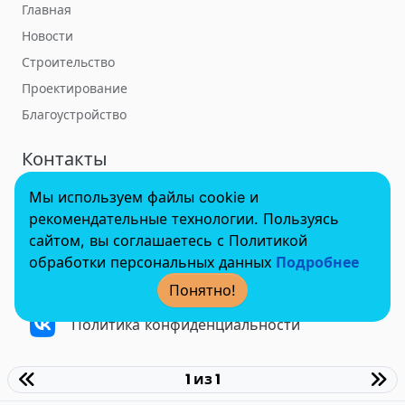
Главная
Новости
Строительство
Проектирование
Благоустройство
Контакты
Мы используем файлы cookie и
towerbuildforum@yandex.ru
рекомендательные технологии. Пользуясь
сайтом, вы соглашаетесь с Политикой
обработки персональных данных
Подробнее
© 2022 - 2025 InvestSteel, Inc. Все права защищены.
Понятно!
Политика конфиденциальности
1 из 1