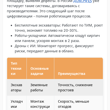
площадку, выявляя дефекты. В России
ДОМ.РФ
уже
тестирует такие системы, договариваясь с
производителями. Это следующий шаг после
цифровизации - полная роботизация процессов.
Беспилотные экскаваторы
: Работают по ТИМ, роют
точно, экономят топливо на 20-30%.
Роботы-укладчики
: Автоматически кладут кирпич
или панели, ускоряя монтаж в 2 раза.
Дроны с ИИ
: Мониторят прогресс, фиксируют
риски, передают данные в облако.
Тип
техни
Основные
ки
задачи
Преимущества
Экскав
Земляные
Точность, снижение
аторы
работы
простоев
Укладч
Монтаж
Скорость, меньше
ики
конструкци
отходов