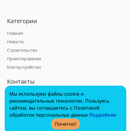
Категории
Главная
Новости
Строительство
Проектирование
Благоустройство
Контакты
Мы используем файлы cookie и
towerbuildforum@yandex.ru
рекомендательные технологии. Пользуясь
сайтом, вы соглашаетесь с Политикой
обработки персональных данных
Подробнее
© 2022 - 2025 InvestSteel, Inc. Все права защищены.
Понятно!