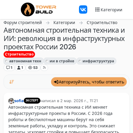
Перейти к содержанию
Категории
Форум строителей
Категории
Строительство
Автономная строительная техника и
ИИ: революция в инфраструктурных
проектах России 2026
Строительство
автономная техн
ии в стройке
инфраструктура
1
1
53
Авторизуйтесь, чтобы ответить
sofia
написал в
2 мар. 2026 г., 11:21
ЭКСПЕРТ
отредактировано
Не в сети
Автономная строительная техника с ИИ меняет
инфраструктурные проекты в России. С 2026 года
роботы и беспилотные машины берут на себя
земляные работы, укладку и контроль. Это снижает
затраты, ускоряет стройки и повышает безопасность.