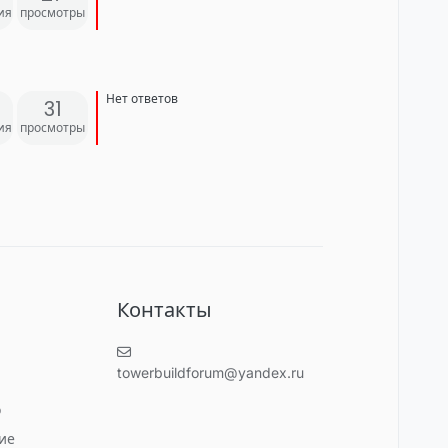
ия
просмотры
Нет ответов
31
ия
просмотры
и
Контакты
towerbuildforum@yandex.ru
о
ие