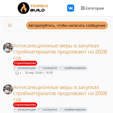
Перейти к содержанию
Категории
Авторизуйтесь, чтобы написать сообщение
Антисанкционные меры в закупках
стройматериалов продлевают на 2026
год
Строительство
антисанкции
госзакупки
стройматериалы
10 мар. 2026 г., 10:55
1
Антисанкционные меры в закупках
стройматериалов продлевают на 2026
год
Строительство
антисанкции
госзакупки
стройматериалы