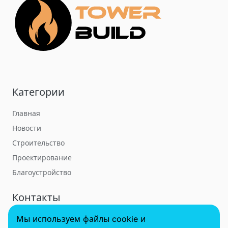
Категории
Главная
Новости
Строительство
Проектирование
Благоустройство
Контакты
Мы используем файлы cookie и
towerbuildforum@yandex.ru