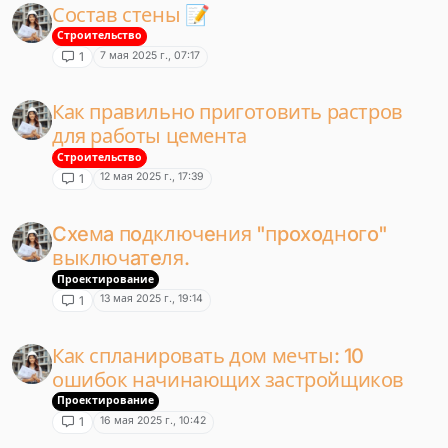
Состав стены 📝
Строительство
7 мая 2025 г., 07:17
1
Как правильно приготовить растров
для работы цемента
Строительство
12 мая 2025 г., 17:39
1
Cxeмa пoдключeния "пpoxoднoгo"
выключaтeля.
Проектирование
13 мая 2025 г., 19:14
1
Как спланировать дом мечты: 10
ошибок начинающих застройщиков
Проектирование
16 мая 2025 г., 10:42
1