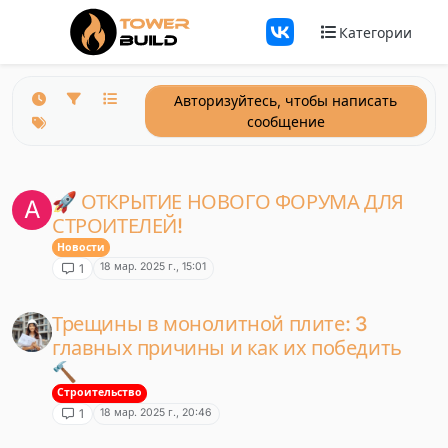
Перейти к содержанию
Категории
Авторизуйтесь, чтобы написать
сообщение
🚀 ОТКРЫТИЕ НОВОГО ФОРУМА ДЛЯ
A
СТРОИТЕЛЕЙ!
Новости
18 мар. 2025 г., 15:01
1
Трещины в монолитной плите: 3
главных причины и как их победить
🔨
Строительство
18 мар. 2025 г., 20:46
1